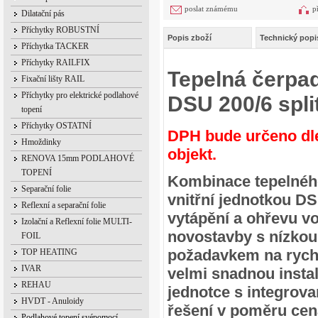
poslat známému
p
Dilatační pás
Příchytky ROBUSTNÍ
Popis zboží
Technický popi
Příchytka TACKER
Příchytky RAILFIX
Tepelná čerpa
Fixační lišty RAIL
Příchytky pro elektrické podlahové
DSU 200/6 spli
topení
Příchytky OSTATNÍ
DPH bude určeno dle 
Hmoždinky
objekt.
RENOVA 15mm PODLAHOVÉ
TOPENÍ
Kombinace tepelné
Separační folie
vnit
řn
í jednotkou DS
Reflexní a separační folie
vytáp
ěn
í a oh
řevu vo
Izolační a Reflexní folie MULTI-
novostavby s nízkou
FOIL
požadavkem na rych
TOP HEATING
IVAR
velmi snadnou insta
REHAU
jednotce s integrov
HVDT - Anuloidy
řešen
í v pom
ěru cen
Podlahové topení svépomocí -