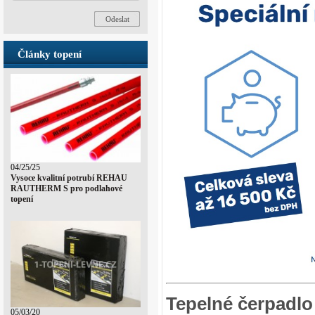
Články topení
04/25/25
Vysoce kvalitní potrubí REHAU
RAUTHERM S pro podlahové
topení
Tepelné čerpadlo
05/03/20