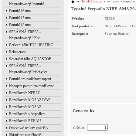
Tepelná čerpadla
Tepelné čerpadlo
Nejprodávanější potrubí
Tepelné čerpadlo NIBE AMS 20-6
Potrubí 16 mm
Potrubí 17 mm
Výrobce
NIBE©
Potrubí 18 mm
Kód produktu
NIBE AMS 20-6 + DSU
SPRÁVNÁ TREFA -
Dostupnost
Skladem Hranice
Nejprodávanější fólie
Reflexní fólie TOP HEATING
Rekuperace
Separační fólie AQUASTOP
SPRÁVNÁ TREFA -
Nejprodávanější příchytky
Potrubí pro podlahové topení
Napojení potrubí na rozdělovač
Rozdělovače NEREZ
Rozdělovače MOSAZ IVAR
Rozdělovače MOSAZ
Cena za ks
Rozdělovače s čerpadlem
Rozdělovače REHAU
Počet ks
Omezovač teploty zpátečky
Skříně pro rozdělovače