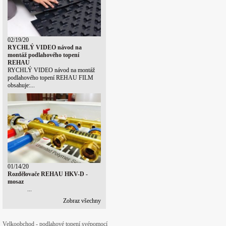
02/19/20
RYCHLÝ VIDEO návod na
montáž podlahového topení
REHAU
RYCHLÝ VIDEO návod na montáž
podlahového topení REHAU FILM
obsahuje:...
01/14/20
Rozdělovače REHAU HKV-D -
mosaz
...
Zobraz všechny
Velkoobchod - podlahové topení svépomocí