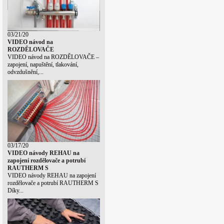
03/21/20
VIDEO návod na
ROZDĚLOVAČE
VIDEO návod na ROZDĚLOVAČE –
zapojení, napuštění, tlakování,
odvzdušnění,...
03/17/20
VIDEO návody REHAU na
zapojení rozdělovače a potrubí
RAUTHERM S
VIDEO návody REHAU na zapojení
rozdělovače a potrubí RAUTHERM S
Díky...