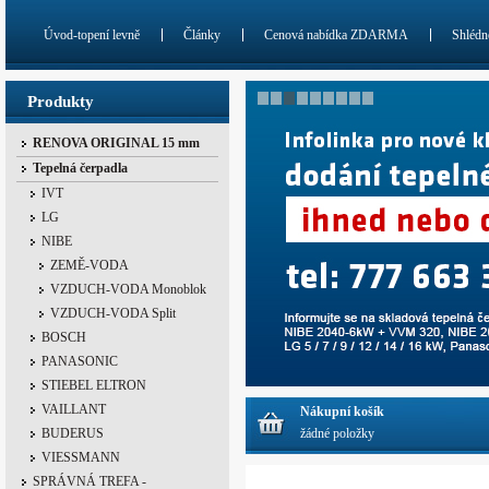
Úvod-topení levně
Články
Cenová nabídka ZDARMA
Shlédn
Produkty
RENOVA ORIGINAL 15 mm
Tepelná čerpadla
IVT
LG
NIBE
ZEMĚ-VODA
VZDUCH-VODA Monoblok
VZDUCH-VODA Split
BOSCH
PANASONIC
STIEBEL ELTRON
VAILLANT
Nákupní košík
BUDERUS
žádné položky
VIESSMANN
SPRÁVNÁ TREFA -