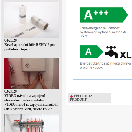
04/20/20
Krycí separační fólie REHAU pro
podlahové topení
03/24/20
VIDEO návod na zapojení
PŘEDCHOZÍ
PRODUKT
akumulační (aku) nádoby
VIDEO návod na zapojení akumulační
(aku) nádoby, krbu, elektro kotle a...