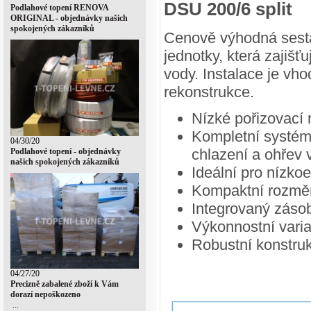
DSU 200/6 split
Podlahové topení RENOVA
ORIGINAL - objednávky našich
spokojených zákazníků
Cenově výhodná sesta
jednotky, která zajišťu
vody. Instalace je vh
rekonstrukce.
Nízké pořizovací 
Kompletní systém
04/30/20
chlazení a ohřev 
Podlahové topení - objednávky
našich spokojených zákazníků
Ideální pro nízko
Kompaktní rozměr
Integrovaný zásob
Výkonnostní varia
Robustní konstruk
04/27/20
Precizně zabalené zboží k Vám
dorazí nepoškozeno
...