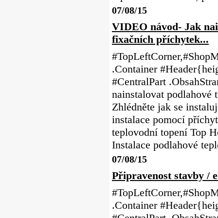
07/08/15
VIDEO návod- Jak nain
fixačních příchytek...
#TopLeftCorner,#ShopMe
.Container #Header{heig
#CentralPart .ObsahSt
nainstalovat podlahové 
Zhlédněte jak se instalu
instalace pomocí příc
teplovodní topení T
Instalace podlahové tep
07/08/15
Připravenost stavby / 
#TopLeftCorner,#ShopMe
.Container #Header{heig
#CentralPart .ObsahStr