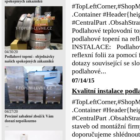
spokojených zákazníků
#TopLeftCorner,#ShopMe
.Container #Header{heig
#CentralPart .ObsahS
Podlahové teplovodní top
podlahové topení na refl
INSTALACE: Podlahové 
04/30/20
reflexní folii za pomocí
Podlahové topení - objednávky
našich spokojených zákazníků
dotazy související se sl
podlahové...
07/14/15
Kvalitní instalace pod
#TopLeftCorner,#ShopMe
.Container #Header{heig
04/27/20
#CentralPart .ObsahSt
Precizně zabalené zboží k Vám
dorazí nepoškozeno
staveb od montážní fir
...
doporučujeme shlédnout: