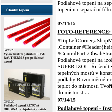
Podlahové topení na sep
topení na separa
Články topení
..
07/14/15
FOTO-REFERENCE: Pod
#TopLeftCorner,#ShopMe
.Container #Header{heig
04/25/25
#CentralPart .ObsahS
Vysoce kvalitní potrubí REHAU
RAUTHERM S pro podlahové
Podlahové topení na iz
topení
SUPER IZOL: Řešení tep
tepelných mostů v konst
podlahy Rovnoměrné rozv
teplot do místnosti Tvoří
do místnosti...
07/14/15
05/03/20
Podlahové topení RENOVA
Podlahové topení - Inst
ORIGINAL - objednávky našich