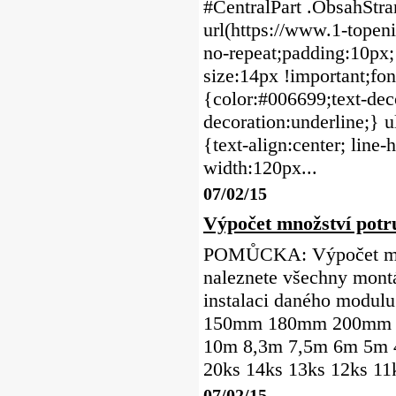
#CentralPart .ObsahStr
url(https://www.1-topen
no-repeat;padding:10px;
size:14px !important;font
{color:#006699;text-deco
decoration:underline;} u
{text-align:center; line
width:120px...
07/02/15
Výpočet množství potr
POMŮCKA: Výpočet množ
naleznete všechny montá
instalaci daného mod
150mm 180mm 200mm 2
10m 8,3m 7,5m 6m 5m 
20ks 14ks 13ks 12ks 11k
07/02/15