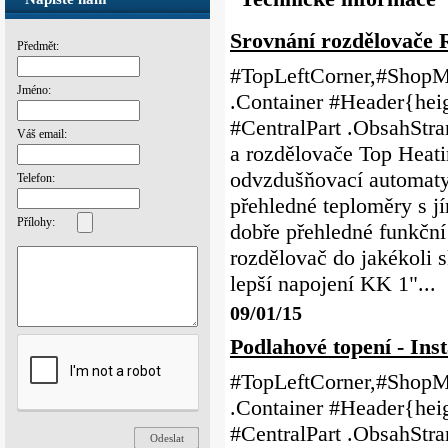
Srovnání rozdělovače
Předmět:
#TopLeftCorner,#ShopMe
Jméno:
.Container #Header{heig
#CentralPart .ObsahSt
Váš email:
a rozdělovače Top Hea
odvzdušňovací automaty 
Telefon:
přehledné teploměry s jí
Přílohy:
dobře přehledné funkč
rozdělovač do jakékoli 
lepší napojení KK 1"...
09/01/15
Podlahové topení - Inst
#TopLeftCorner,#ShopMe
.Container #Header{heig
#CentralPart .ObsahS