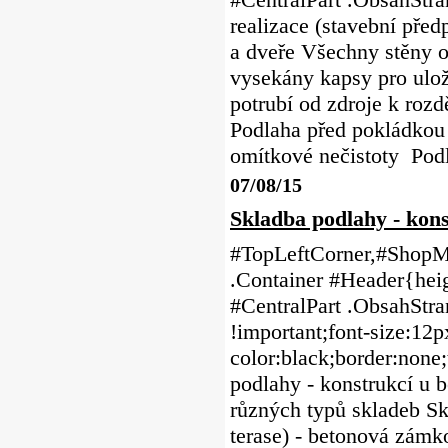
realizace (stavební pře
a dveře Všechny stěny o
vysekány kapsy pro ulož
potrubí od zdroje k roz
Podlaha před pokládkou 
omítkové nečistoty Podl
07/08/15
Skladba podlahy - kon
#TopLeftCorner,#ShopMe
.Container #Header{heig
#CentralPart .ObsahStr
!important;font-size:12p
color:black;border:none;
podlahy - konstrukcí u 
různých typů skladeb Sk
terase) - betonová zámk