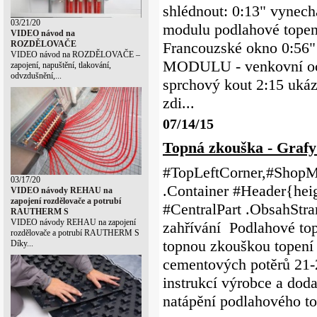
shlédnout: 0:13" vynech
03/21/20
modulu podlahové topen
VIDEO návod na
ROZDĚLOVAČE
Francouzské okno 0:56"
VIDEO návod na ROZDĚLOVAČE –
MODULU - venkovní och
zapojení, napuštění, tlakování,
odvzdušnění,...
sprchový kout 2:15 uká
zdi...
07/14/15
Topná zkouška - Grafy
#TopLeftCorner,#ShopMe
03/17/20
.Container #Header{heig
VIDEO návody REHAU na
zapojení rozdělovače a potrubí
#CentralPart .ObsahStr
RAUTHERM S
VIDEO návody REHAU na zapojení
zahřívání Podlahové to
rozdělovače a potrubí RAUTHERM S
topnou zkouškou topení 
Díky...
cementových potěrů 21-2
instrukcí výrobce a dod
natápění podlahového to