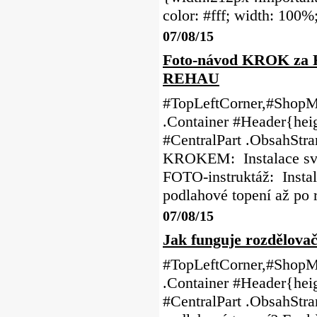
color: #fff; width: 100%
07/08/15
Foto-návod KROK za K
REHAU
#TopLeftCorner,#ShopMe
.Container #Header{heig
#CentralPart .ObsahSt
KROKEM: Instalace své
FOTO-instruktáž: Instal
podlahové topení až po
07/08/15
Jak funguje rozdělovač
#TopLeftCorner,#ShopMe
.Container #Header{heig
#CentralPart .ObsahStr