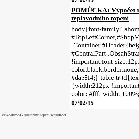
POMŮCKA: Výpočet mno
teplovodního topení
body{font-family:Tahoma
#TopLeftCorner,#ShopMe
.Container #Header{heig
#CentralPart .ObsahStr
!important;font-size:12p
color:black;border:none;
#dae5f4;} table tr td{tex
{width:212px !important;
color: #fff; width: 100%
07/02/15
Velkoobchod - podlahové topení svépomocí