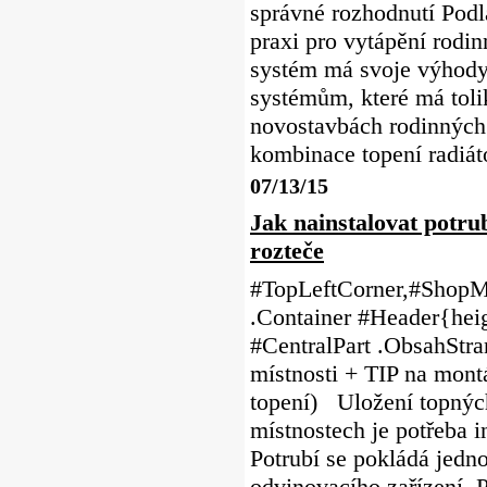
správné rozhodnutí Pod
praxi pro vytápění rodi
systém má svoje výhody
systémům, které má toli
novostavbách rodinných
kombinace topení radiát
07/13/15
Jak nainstalovat potr
rozteče
#TopLeftCorner,#ShopMe
.Container #Header{heig
#CentralPart .ObsahStra
místnosti + TIP na mont
topení) Uložení topnýc
místnostech je potřeba i
Potrubí se pokládá jedn
odvinovacího zařízení. 