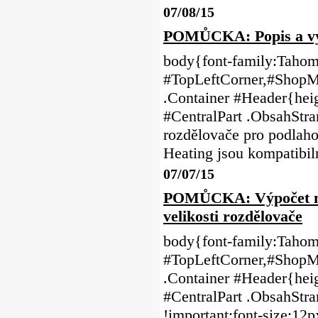
07/08/15
POMŮCKA: Popis a vyvě
body{font-family:Tahoma
#TopLeftCorner,#ShopMe
.Container #Header{heig
#CentralPart .ObsahSt
rozdělovače pro podlah
Heating jsou kompatibi
07/07/15
POMŮCKA: Výpočet množ
velikosti rozdělovače
body{font-family:Tahoma
#TopLeftCorner,#ShopMe
.Container #Header{heig
#CentralPart .ObsahStr
!important;font-size:12p