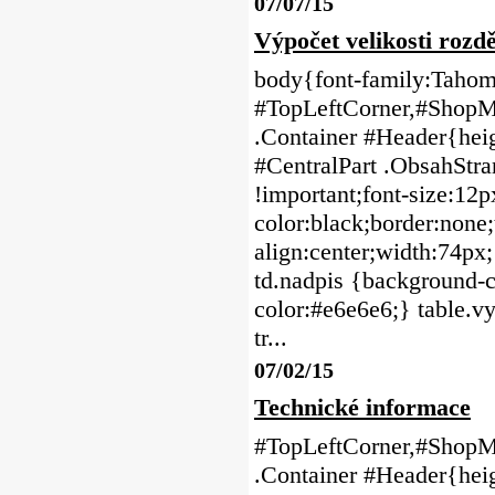
07/07/15
Výpočet velikosti rozd
body{font-family:Tahoma
#TopLeftCorner,#ShopMe
.Container #Header{heig
#CentralPart .ObsahStr
!important;font-size:12p
color:black;border:none;t
align:center;width:74px;
td.nadpis {background-co
color:#e6e6e6;} table.vy
tr...
07/02/15
Technické informace
#TopLeftCorner,#ShopMe
.Container #Header{heig