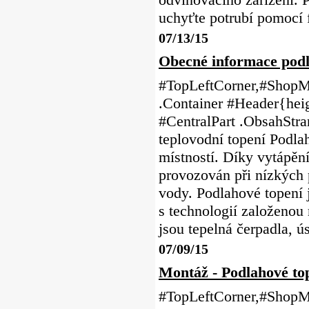
uchyťte potrubí pomocí 
07/13/15
Obecné informace podl
#TopLeftCorner,#ShopMe
.Container #Header{heig
#CentralPart .ObsahStr
teplovodní topení Podla
místností. Díky vytápěn
provozován při nízkých 
vody. Podlahové topení 
s technologií založenou 
jsou tepelná čerpadla, ú
07/09/15
Montáž - Podlahové t
#TopLeftCorner,#ShopMe