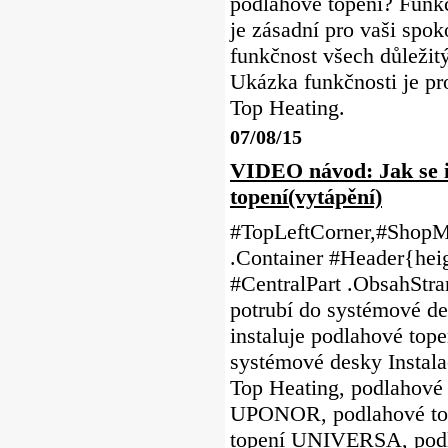
podlahové topení? Funkč
je zásadní pro vaši spo
funkčnost všech důležit
Ukázka funkčnosti je 
Top Heating.
07/08/15
VIDEO návod: Jak se i
topení(vytápění)
#TopLeftCorner,#ShopMe
.Container #Header{heig
#CentralPart .ObsahStr
potrubí do systémové de
instaluje podlahové tope
systémové desky Instala
Top Heating, podlahové
UPONOR, podlahové to
topení UNIVERSA, podl