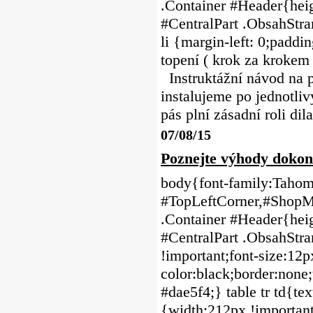
.Container #Header{heig
#CentralPart .ObsahStra
li {margin-left: 0;pa
topení ( krok za kroke
Instruktážní návod na 
instalujeme po jednotli
pás plní zásadní roli di
07/08/15
Poznejte výhody dokon
body{font-family:Tahoma
#TopLeftCorner,#ShopMe
.Container #Header{heig
#CentralPart .ObsahStr
!important;font-size:12p
color:black;border:none;
#dae5f4;} table tr td{tex
{width:212px !important;