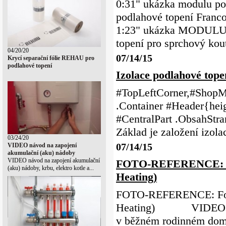
0:31" ukázka modulu po
podlahové topení Franc
1:23" ukázka MODULU -
topení pro sprchový kout
04/20/20
07/14/15
Krycí separační fólie REHAU pro
podlahové topení
Izolace podlahové tope
#TopLeftCorner,#ShopMe
.Container #Header{heig
#CentralPart .ObsahStr
Základ je z
03/24/20
07/14/15
VIDEO návod na zapojení
akumulační (aku) nádoby
VIDEO návod na zapojení akumulační
FOTO-REFERENCE: Fota
(aku) nádoby, krbu, elektro kotle a...
Heating)
FOTO-REFERENCE: Fota 
Heating) VIDEO NÁV
v běžném rodinném domě