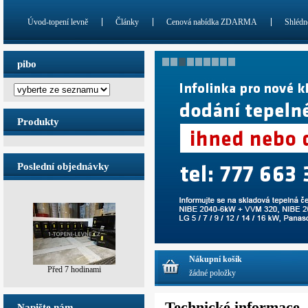
Úvod-topení levně
Články
Cenová nabídka ZDARMA
Shlédn
pibo
Produkty
Poslední objednávky
Nákupní košík
Před 7 hodinami
žádné položky
Technické informace
Napište nám