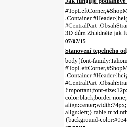
Jak funguje podlahové
#TopLeftCorner,#ShopMe
.Container #Header{heig
#CentralPart .ObsahStr
3D dům Zhlédněte jak fu
07/07/15
Stanovení tepelného od
body{font-family:Tahoma
#TopLeftCorner,#ShopMe
.Container #Header{heig
#CentralPart .ObsahStr
!important;font-size:12p
color:black;border:none;t
align:center;width:74px;
align:left;} table tr td:
{background-color:#0e4d7