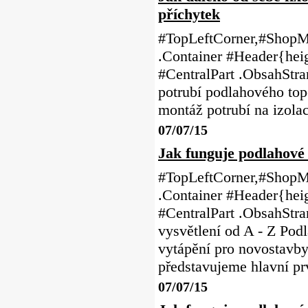
příchytek
#TopLeftCorner,#ShopMe
.Container #Header{heig
#CentralPart .ObsahStr
potrubí podlahového top
montáž potrubí na izolac
07/07/15
Jak funguje podlahové 
#TopLeftCorner,#ShopMe
.Container #Header{heig
#CentralPart .ObsahStr
vysvětlení od A - Z Pod
vytápění pro novostavb
představujeme hlavní pr
07/07/15