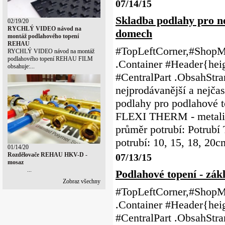
07/14/15
Skladba podlahy pro ne
02/19/20
RYCHLÝ VIDEO návod na
domech
montáž podlahového topení
REHAU
#TopLeftCorner,#ShopMe
RYCHLÝ VIDEO návod na montáž
podlahového topení REHAU FILM
.Container #Header{heig
obsahuje:...
#CentralPart .ObsahStr
nejprodávanější a nejča
podlahy pro podlahov
FLEXI THERM - metalick
průměr potrubí: Potru
potrubí: 10, 15, 18, 20cm
01/14/20
Rozdělovače REHAU HKV-D -
07/13/15
mosaz
...
Podlahové topení - zák
Zobraz všechny
#TopLeftCorner,#ShopMe
.Container #Header{heig
#CentralPart .ObsahStr