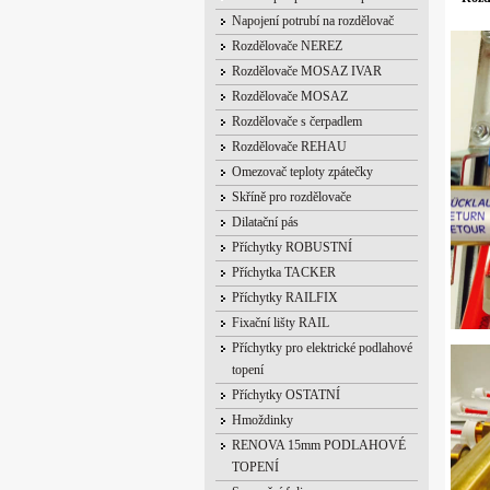
Napojení potrubí na rozdělovač
Rozdělovače NEREZ
Rozdělovače MOSAZ IVAR
Rozdělovače MOSAZ
Rozdělovače s čerpadlem
Rozdělovače REHAU
Omezovač teploty zpátečky
Skříně pro rozdělovače
Dilatační pás
Příchytky ROBUSTNÍ
Příchytka TACKER
Příchytky RAILFIX
Fixační lišty RAIL
Příchytky pro elektrické podlahové
topení
Příchytky OSTATNÍ
Hmoždinky
RENOVA 15mm PODLAHOVÉ
TOPENÍ