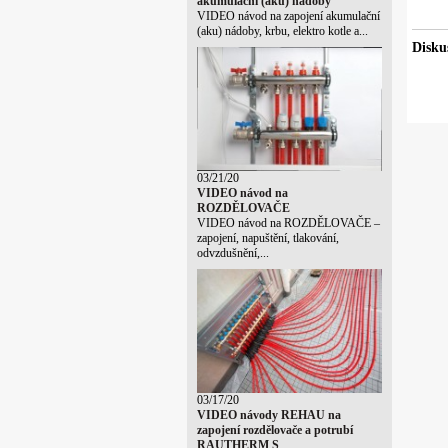
akumulační (aku) nádoby
VIDEO návod na zapojení akumulační
(aku) nádoby, krbu, elektro kotle a...
Disku
03/21/20
VIDEO návod na
ROZDĚLOVAČE
VIDEO návod na ROZDĚLOVAČE –
zapojení, napuštění, tlakování,
odvzdušnění,...
03/17/20
VIDEO návody REHAU na
zapojení rozdělovače a potrubí
RAUTHERM S