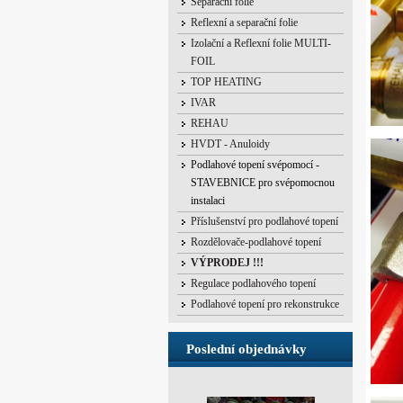
Separační folie
Reflexní a separační folie
Izolační a Reflexní folie MULTI-
FOIL
TOP HEATING
IVAR
REHAU
HVDT - Anuloidy
Podlahové topení svépomocí -
STAVEBNICE pro svépomocnou
instalaci
Příslušenství pro podlahové topení
Rozdělovače-podlahové topení
VÝPRODEJ !!!
Regulace podlahového topení
Podlahové topení pro rekonstrukce
Poslední objednávky