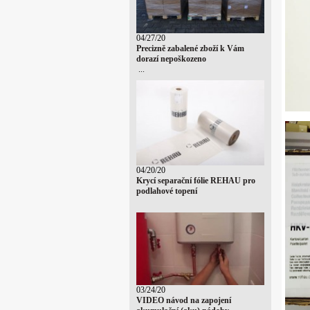
04/27/20
Precizně zabalené zboží k Vám
dorazí nepoškozeno
...
04/20/20
Krycí separační fólie REHAU pro
podlahové topení
03/24/20
VIDEO návod na zapojení