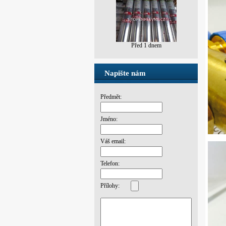
Před 10
hodinami
Napište nám
Předmět:
Jméno:
Váš email:
Telefon:
Přílohy: