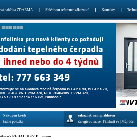
ová nabídka ZDARMA
Shlédnout reference zákazniků
Kontakty
Techni
Nákupní košík
zákazník není přihlášen
žádné položky
Zaregistrovat se
|
Přihlásit se
|
Můj účet
ělovače REHAU HKV-D - mosaz