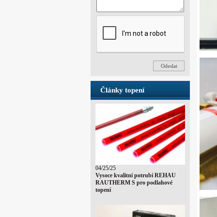
Články topení
04/25/25
Vysoce kvalitní potrubí REHAU
RAUTHERM S pro podlahové
topení