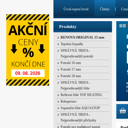
Úvod-topení levně
Články
Cen
Produkty
RENOVA ORIGINAL 15 mm
Tepelná čerpadla
SPRÁVNÁ TREFA -
Nejprodávanější potrubí
Potrubí 16 mm
Potrubí 17 mm
09. 08. 2026
Potrubí 18 mm
SPRÁVNÁ TREFA -
Nejprodávanější fólie
Reflexní fólie TOP HEATING
Rekuperace
Separační fólie AQUASTOP
SPRÁVNÁ TREFA -
Nejprodávanější příchytky
Potrubí pro podlahové topení
Rozd