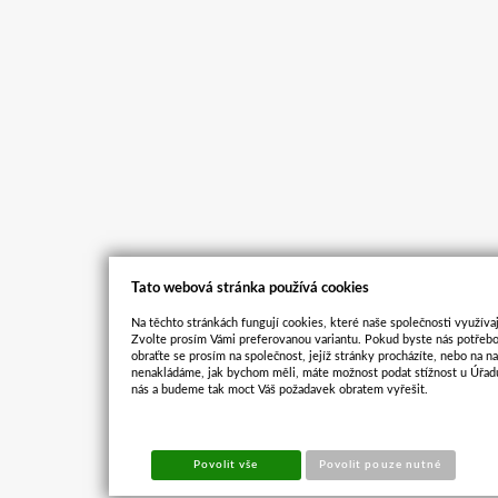
Tato webová stránka používá cookies
Na těchto stránkách fungují cookies, které naše společnosti využívaj
Zvolte prosím Vámi preferovanou variantu. Pokud byste nás potřebo
obraťte se prosím na společnost, jejíž stránky procházíte, nebo na 
nenakládáme, jak bychom měli, máte možnost podat stížnost u Úřadu
nás a budeme tak moct Váš požadavek obratem vyřešit.
Povolit vše
Povolit pouze nutné