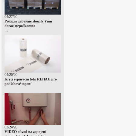
04/27/20
Precizně zabalené zboží k Vám
dorazí nepoškozeno
...
04/20/20
Krycí separační fólie REHAU pro
podlahové topení
03/24/20
VIDEO návod na zapojení