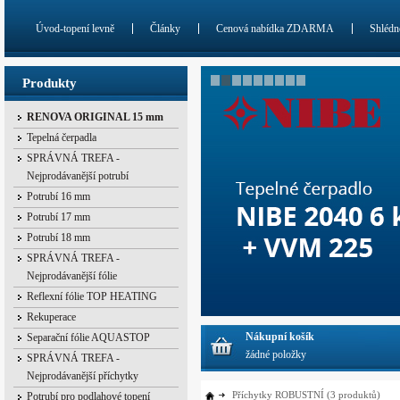
Úvod-topení levně
Články
Cenová nabídka ZDARMA
Shlédn
Produkty
RENOVA ORIGINAL 15 mm
Tepelná čerpadla
SPRÁVNÁ TREFA -
Nejprodávanější potrubí
Potrubí 16 mm
Potrubí 17 mm
Potrubí 18 mm
SPRÁVNÁ TREFA -
Nejprodávanější fólie
Reflexní fólie TOP HEATING
Rekuperace
Nákupní košík
Separační fólie AQUASTOP
žádné položky
SPRÁVNÁ TREFA -
Nejprodávanější příchytky
Příchytky ROBUSTNÍ
(3 produktů)
Potrubí pro podlahové topení