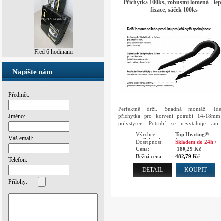
Příchytka 100ks, robustní lomená - lep
fixace, sáček 100ks
Před 2 dny
Před 6 hodinami
Napište nám
Předmět:
Perfektně drží. Snadná montáž. Ideá
příchytka pro kotvení potrubí 14-18m
Jméno:
polystyren. Potrubí se nevytahuje ani
chození po potrubí.
Výrobce:
Top Heating®
Váš email:
podlahové topení
Dostupnost:
Skladem do 24h /
osobní odběr Praha, Hranice ihned
Cena:
180,29 Kč
Běžná cena:
482,79 Kč
Telefon:
DETAIL
KOUPIT
Přílohy: