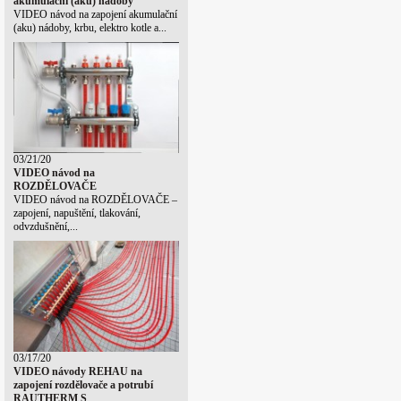
akumulační (aku) nádoby
VIDEO návod na zapojení akumulační
(aku) nádoby, krbu, elektro kotle a...
03/21/20
VIDEO návod na
ROZDĚLOVAČE
VIDEO návod na ROZDĚLOVAČE –
zapojení, napuštění, tlakování,
odvzdušnění,...
03/17/20
VIDEO návody REHAU na
zapojení rozdělovače a potrubí
RAUTHERM S