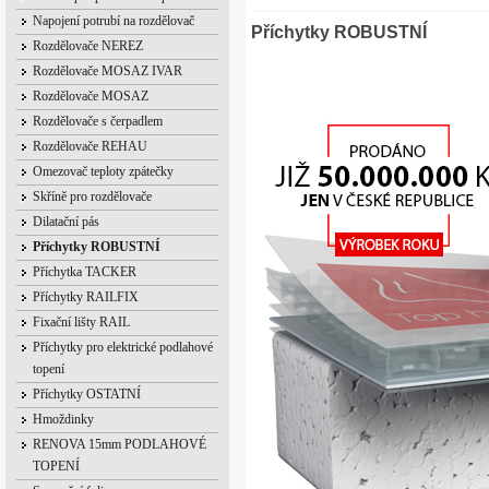
Napojení potrubí na rozdělovač
Příchytky ROBUSTNÍ
Rozdělovače NEREZ
Rozdělovače MOSAZ IVAR
Rozdělovače MOSAZ
Rozdělovače s čerpadlem
Rozdělovače REHAU
Omezovač teploty zpátečky
Skříně pro rozdělovače
Dilatační pás
Příchytky ROBUSTNÍ
Příchytka TACKER
Příchytky RAILFIX
Fixační lišty RAIL
Příchytky pro elektrické podlahové
topení
Příchytky OSTATNÍ
Hmoždinky
RENOVA 15mm PODLAHOVÉ
TOPENÍ