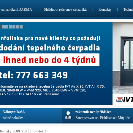
ová nabídka ZDARMA
Shlédnout reference zákazniků
Kontakty
Techni
Nákupní košík
zákazník není přihlášen
žádné položky
Zaregistrovat se
|
Přihlásit se
|
Můj účet
říchytky ROBUSTNÍ
(3 produktů)