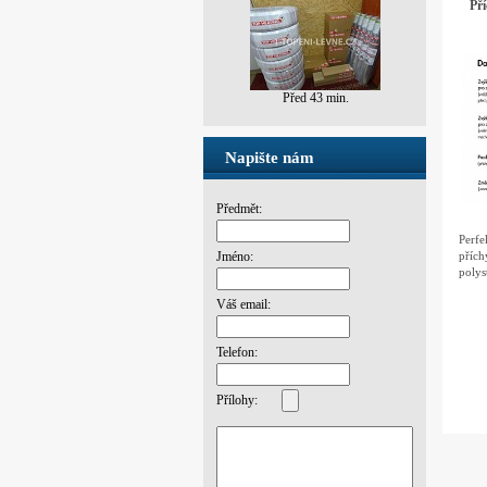
Pří
Před 2 dny
Napište nám
Předmět:
Perf
příc
Jméno:
poly
choze
Váš email:
Telefon:
Přílohy: