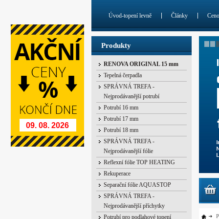
Úvod-topení levně
Články
Cen
Produkty
RENOVA ORIGINAL 15 mm
Tepelná čerpadla
SPRÁVNÁ TREFA -
Nejprodávanější potrubí
Potrubí 16 mm
Potrubí 17 mm
09. 08. 2026
Potrubí 18 mm
SPRÁVNÁ TREFA -
Nejprodávanější fólie
Reflexní fólie TOP HEATING
Rekuperace
Separační fólie AQUASTOP
SPRÁVNÁ TREFA -
Nejprodávanější příchytky
P
Potrubí pro podlahové topení