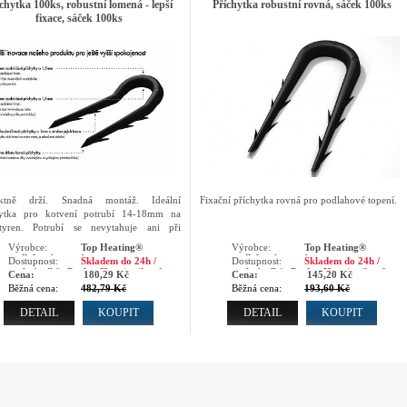
chytka 100ks, robustní lomená - lepší
Příchytka robustní rovná, sáček 100ks
fixace, sáček 100ks
ektně drží. Snadná montáž. Ideální
Fixační příchytka rovná pro podlahové topení.
hytka pro kotvení potrubí 14-18mm na
styren. Potrubí se nevytahuje ani při
ní po potrubí.
Výrobce:
Top Heating®
Výrobce:
Top Heating®
podlahové topení
podlahové topení
Dostupnost:
Skladem do 24h /
Dostupnost:
Skladem do 24h /
osobní odběr Praha, Hranice ihned
osobní odběr Praha, Hranice ihned
Cena:
180,29 Kč
Cena:
145,20 Kč
Běžná cena:
482,79 Kč
Běžná cena:
193,60 Kč
DETAIL
KOUPIT
DETAIL
KOUPIT