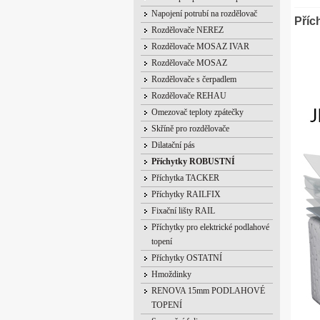
Napojení potrubí na rozdělovač
Příc
Rozdělovače NEREZ
Rozdělovače MOSAZ IVAR
Rozdělovače MOSAZ
Rozdělovače s čerpadlem
Rozdělovače REHAU
Omezovač teploty zpátečky
Skříně pro rozdělovače
Dilatační pás
Příchytky ROBUSTNÍ
Příchytka TACKER
Příchytky RAILFIX
Fixační lišty RAIL
Příchytky pro elektrické podlahové
topení
Příchytky OSTATNÍ
Hmoždinky
RENOVA 15mm PODLAHOVÉ
TOPENÍ