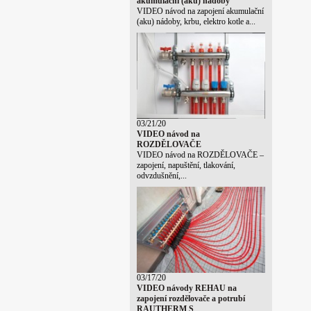
akumulační (aku) nádoby
VIDEO návod na zapojení akumulační
(aku) nádoby, krbu, elektro kotle a...
03/21/20
VIDEO návod na
ROZDĚLOVAČE
VIDEO návod na ROZDĚLOVAČE –
zapojení, napuštění, tlakování,
odvzdušnění,...
03/17/20
VIDEO návody REHAU na
zapojení rozdělovače a potrubí
RAUTHERM S