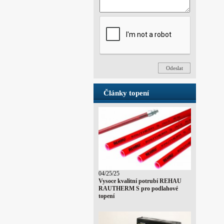
Články topení
04/25/25
Vysoce kvalitní potrubí REHAU
RAUTHERM S pro podlahové
topení