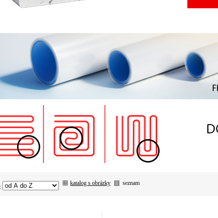
katalog s obrázky
seznam
: