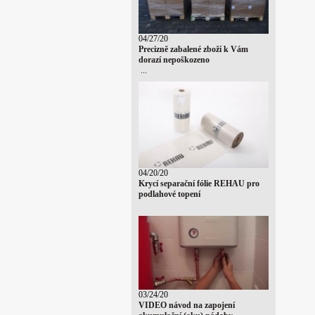
04/27/20
Precizně zabalené zboží k Vám
dorazí nepoškozeno
...
04/20/20
Krycí separační fólie REHAU pro
podlahové topení
03/24/20
VIDEO návod na zapojení