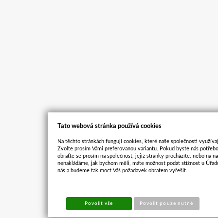
Tato webová stránka používá cookies
Na těchto stránkách fungují cookies, které naše společnosti využívaj
Zvolte prosím Vámi preferovanou variantu. Pokud byste nás potřebo
obraťte se prosím na společnost, jejíž stránky procházíte, nebo na 
nenakládáme, jak bychom měli, máte možnost podat stížnost u Úřadu
nás a budeme tak moct Váš požadavek obratem vyřešit.
Povolit vše
Povolit pouze nutné