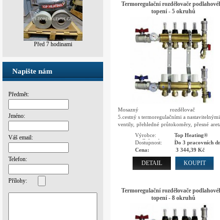
Termoregulační rozdělovače podlahové
topení - 5 okruhů
Před 7 hodinami
Před 1 dnem
Napište nám
Předmět:
Mosazný rozdělovač
Jméno:
5.cestný s termoregulačními a nastavitelným
ventily, přehledné průtokoměry, přesné aret
ventily, automatické odvzdušnění, integro
Výrobce:
Top Heating®
Váš email:
vypouštěcí ventily
podlahové topení
Dostupnost:
Do 3 pracovních dn
Cena:
3 344,39 Kč
Telefon:
DETAIL
KOUPIT
Přílohy:
Termoregulační rozdělovače podlahové
topení - 8 okruhů