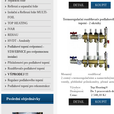
Separační folie
DETAIL
KOUPIT
Reflexní a separační folie
Izolační a Reflexní folie MULTI-
FOIL
Termoregulační rozdělovače podlahové
topení - 2 okruhy
TOP HEATING
IVAR
REHAU
HVDT - Anuloidy
Podlahové topení svépomocí -
STAVEBNICE pro svépomocnou
instalaci
Příslušenství pro podlahové topení
Rozdělovače-podlahové topení
Mosazný rozdělovač
VÝPRODEJ !!!
2.cestný s termoregulačními a nastavitelným
Regulace podlahového topení
ventily, přehledné průtokoměry, přesné aret
ventily, automatické odvzdušnění, integro
Podlahové topení pro rekonstrukce
Výrobce:
Top Heating®
vypouštěcí ventily
podlahové topení
Dostupnost:
Do 3 pracovních dn
Cena:
2 540,10 Kč
Poslední objednávky
DETAIL
KOUPIT