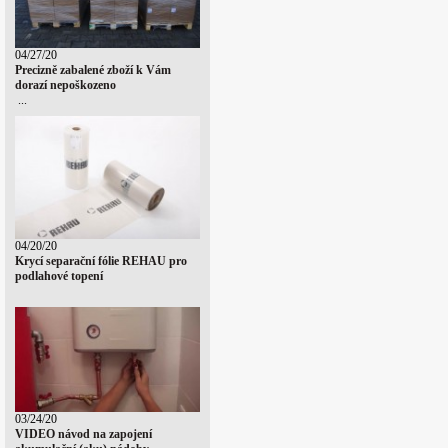
04/27/20
Precizně zabalené zboží k Vám
dorazí nepoškozeno
...
04/20/20
Krycí separační fólie REHAU pro
podlahové topení
03/24/20
VIDEO návod na zapojení