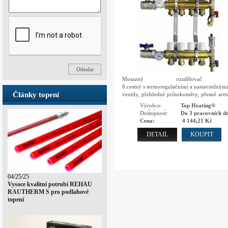
Mosazný rozdělovač
8.cestný s termoregulačními a nastavitelným
Články topení
ventily, přehledné průtokoměry, přesné aret
ventily, automatické odvzdušnění, integro
Výrobce:
Top Heating®
vypouštěcí ventily
podlahové topení
Dostupnost:
Do 3 pracovních dn
Cena:
4 144,21 Kč
DETAIL
KOUPIT
04/25/25
Vysoce kvalitní potrubí REHAU
RAUTHERM S pro podlahové
topení