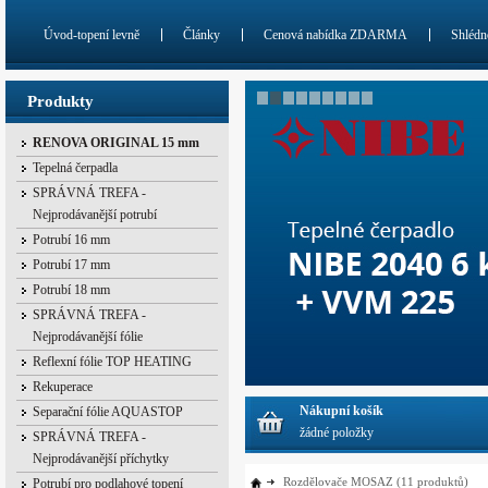
Úvod-topení levně
Články
Cenová nabídka ZDARMA
Shlédn
Produkty
RENOVA ORIGINAL 15 mm
Tepelná čerpadla
SPRÁVNÁ TREFA -
Nejprodávanější potrubí
Potrubí 16 mm
Potrubí 17 mm
Potrubí 18 mm
SPRÁVNÁ TREFA -
Nejprodávanější fólie
Reflexní fólie TOP HEATING
Rekuperace
Nákupní košík
Separační fólie AQUASTOP
žádné položky
SPRÁVNÁ TREFA -
Nejprodávanější příchytky
Rozdělovače MOSAZ
(11 produktů)
Potrubí pro podlahové topení