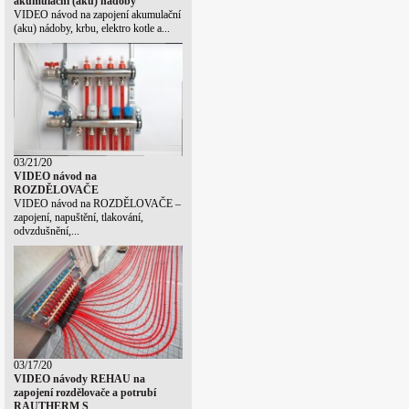
akumulační (aku) nádoby
VIDEO návod na zapojení akumulační
(aku) nádoby, krbu, elektro kotle a...
03/21/20
VIDEO návod na
ROZDĚLOVAČE
VIDEO návod na ROZDĚLOVAČE –
zapojení, napuštění, tlakování,
odvzdušnění,...
03/17/20
VIDEO návody REHAU na
zapojení rozdělovače a potrubí
RAUTHERM S