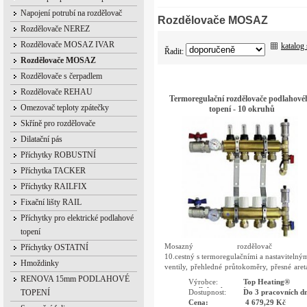
Napojení potrubí na rozdělovač
Rozdělovače MOSAZ
Rozdělovače NEREZ
Rozdělovače MOSAZ IVAR
katalog
Řadit:
Rozdělovače MOSAZ
Rozdělovače s čerpadlem
Rozdělovače REHAU
Termoregulační rozdělovače podlahové
Omezovač teploty zpátečky
topení - 10 okruhů
Skříně pro rozdělovače
Dilatační pás
Příchytky ROBUSTNÍ
Příchytka TACKER
Příchytky RAILFIX
Fixační lišty RAIL
Příchytky pro elektrické podlahové
topení
Mosazný rozdělovač
Příchytky OSTATNÍ
10.cestný s termoregulačními a nastavitelný
Hmoždinky
ventily, přehledné průtokoměry, přesné aret
ventily, automatické odvzdušnění, integro
RENOVA 15mm PODLAHOVÉ
Výrobce:
Top Heating®
vypouštěcí ventily
podlahové topení
Dostupnost:
Do 3 pracovních dn
TOPENÍ
Cena:
4 679,29 Kč