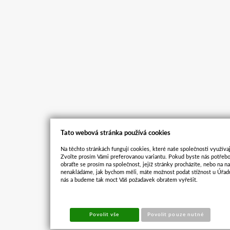
Tato webová stránka používá cookies
Na těchto stránkách fungují cookies, které naše společnosti využívaj
Zvolte prosím Vámi preferovanou variantu. Pokud byste nás potřebo
obraťte se prosím na společnost, jejíž stránky procházíte, nebo na 
nenakládáme, jak bychom měli, máte možnost podat stížnost u Úřadu
nás a budeme tak moct Váš požadavek obratem vyřešit.
Povolit vše
Povolit pouze nutné