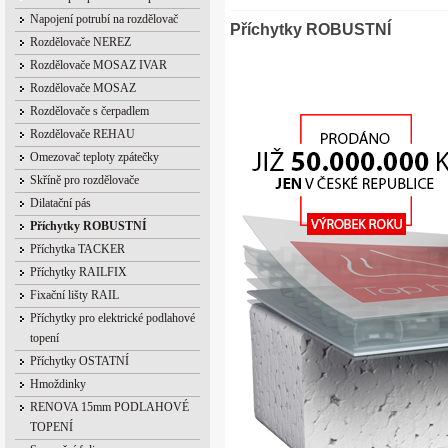
Napojení potrubí na rozdělovač
Příchytky ROBUSTNÍ
Rozdělovače NEREZ
Rozdělovače MOSAZ IVAR
Rozdělovače MOSAZ
Rozdělovače s čerpadlem
Rozdělovače REHAU
Omezovač teploty zpátečky
Skříně pro rozdělovače
Dilatační pás
Příchytky ROBUSTNÍ
Příchytka TACKER
Příchytky RAILFIX
Fixační lišty RAIL
Příchytky pro elektrické podlahové
topení
Příchytky OSTATNÍ
Hmoždinky
RENOVA 15mm PODLAHOVÉ
TOPENÍ