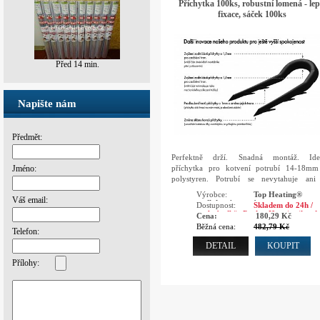
Příchytka 100ks, robustní lomená - lep
fixace, sáček 100ks
Před 14 min.
Před 1 dnem
Napište nám
Předmět:
Perfektně drží. Snadná montáž. Ideá
příchytka pro kotvení potrubí 14-18m
Jméno:
polystyren. Potrubí se nevytahuje ani
chození po potrubí.
Výrobce:
Top Heating®
Váš email:
podlahové topení
Dostupnost:
Skladem do 24h /
osobní odběr Praha, Hranice ihned
Cena:
180,29 Kč
Běžná cena:
482,79 Kč
Telefon:
DETAIL
KOUPIT
Přílohy: