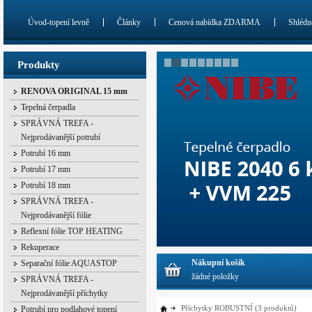
Úvod-topení levně
Články
Cenová nabídka ZDARMA
Shlédn
Produkty
RENOVA ORIGINAL 15 mm
Tepelná čerpadla
SPRÁVNÁ TREFA -
Nejprodávanější potrubí
Potrubí 16 mm
Potrubí 17 mm
Potrubí 18 mm
SPRÁVNÁ TREFA -
Nejprodávanější fólie
Reflexní fólie TOP HEATING
Rekuperace
Nákupní košík
Separační fólie AQUASTOP
žádné položky
SPRÁVNÁ TREFA -
Nejprodávanější příchytky
Příchytky ROBUSTNÍ
(3 produktů)
Potrubí pro podlahové topení