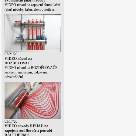
akumulační (aku) nádoby
VIDEO návod na zapojení akumulační
(aku) nádoby, krbu, elektro kotle a...
03/21/20
VIDEO návod na
ROZDĚLOVAČE
VIDEO návod na ROZDĚLOVAČE –
zapojení, napuštění, tlakování,
odvzdušnění,...
03/17/20
VIDEO návody REHAU na
zapojení rozdělovače a potrubí
RAUTHERM S