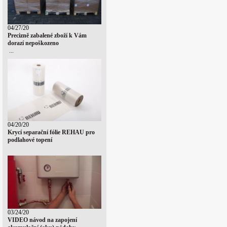
04/27/20
Precizně zabalené zboží k Vám
dorazí nepoškozeno
...
04/20/20
Krycí separační fólie REHAU pro
podlahové topení
03/24/20
VIDEO návod na zapojení