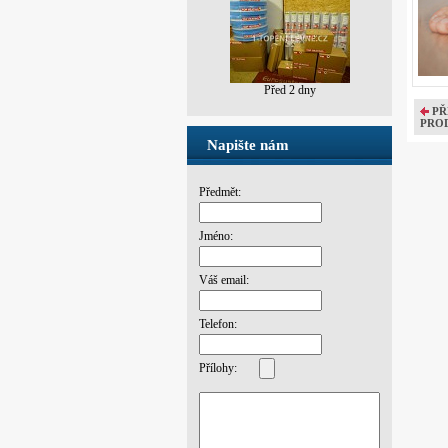
Před 2 dny
PŘ
PRO
Napište nám
Předmět:
Jméno:
Váš email:
Telefon:
Přílohy: