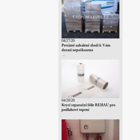
04/27/20
Precizně zabalené zboží k Vám
dorazí nepoškozeno
...
04/20/20
Krycí separační fólie REHAU pro
podlahové topení