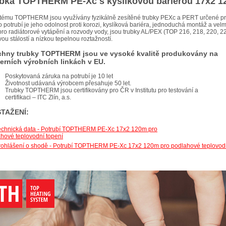
bka TOPTHERM PE-Xc s kyslíkovou bariérou 17x2 1
tému TOPTHERM jsou využívány fyzikálně zesítěné trubky PEXc a PERT určené pr
o potrubí je jeho odolnost proti korozi, kyslíková bariéra, jednoduchá montáž a vel
pro radiátorové vytápění a rozvody vody, jsou trubky AL/PEX (TOP 216, 218, 220, 22
vou stálostí a nízkou tepelnou roztažností.
chny trubky TOPTHERM jsou ve vysoké kvalitě produkovány na
rních výrobních linkách v EU.
Poskytovaná záruka na potrubí je 10 let
Životnost udávaná výrobcem přesahuje 50 let.
Trubky TOPTHERM jsou certifikovány pro ČR v Institutu pro testování a
certifikaci – ITC Zlín, a.s.
STAŽENÍ:
echnická data - Potrubí TOPTHERM PE-Xc 17x2 120m pro
hové teplovodní topení
rohlášení o shodě - Potrubí TOPTHERM PE-Xc 17x2 120m pro podlahové teplovodn