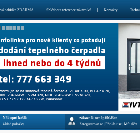
ová nabídka ZDARMA
Shlédnout reference zákazniků
Kontakty
Techni
Nákupní košík
zákazník není přihlášen
žádné položky
Zaregistrovat se
|
Přihlásit se
|
Můj účet