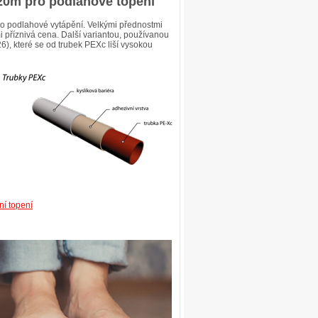
20m pro podlahové topení
o podlahové vytápění. Velkými přednostmi
mi příznivá cena. Další variantou, používanou
6), které se od trubek PEXc liší vysokou
í topení