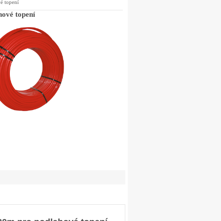
é topení
ové topení