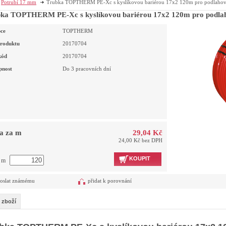
Potrubí 17 mm
Trubka TOPTHERM PE-Xc s kyslíkovou bariérou 17x2 120m pro podlahov
ka TOPTHERM PE-Xc s kyslíkovou bariérou 17x2 120m pro podlah
ce
TOPTHERM
roduktu
20170704
kód
20170704
pnost
Do 3 pracovních dní
a za m
29,04 Kč
24,00 Kč bez DPH
KOUPIT
t m
oslat známému
přidat k porovnání
 zboží