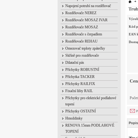
Napojení potrubí na rozdělovač
Trub
Rozdělovače NEREZ
Výrob
Rozdělovače MOSAZ IVAR
Kód p
Rozdělovače MOSAZ
Rozdělovače s čerpadlem
EAN 
Rozdělovače REHAU
Dostu
Omezovač teploty zpátečky
Skříně pro rozdělovače
Dilatační pás
Příchytky ROBUSTNÍ
Příchytka TACKER
Cen
Příchytky RAILFIX
Fixační lišty RAIL
Příchytky pro elektrické podlahové
Poče
topení
p
Příchytky OSTATNÍ
Hmoždinky
Popis
RENOVA 15mm PODLAHOVÉ
TOPENÍ