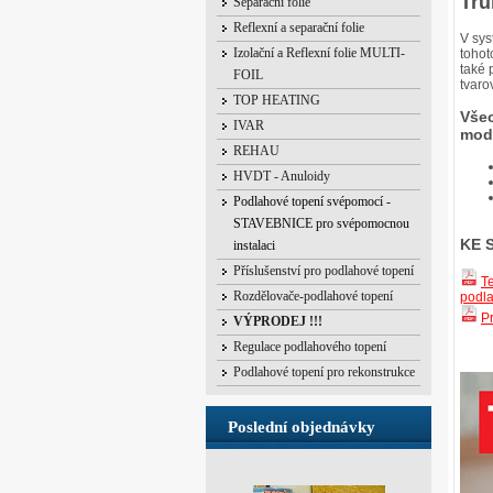
Tru
Separační folie
Reflexní a separační folie
V sys
Izolační a Reflexní folie MULTI-
tohot
také 
FOIL
tvaro
TOP HEATING
Vše
IVAR
mode
REHAU
HVDT - Anuloidy
Podlahové topení svépomocí -
STAVEBNICE pro svépomocnou
KE 
instalaci
Příslušenství pro podlahové topení
T
Rozdělovače-podlahové topení
podla
P
VÝPRODEJ !!!
Regulace podlahového topení
Podlahové topení pro rekonstrukce
Poslední objednávky