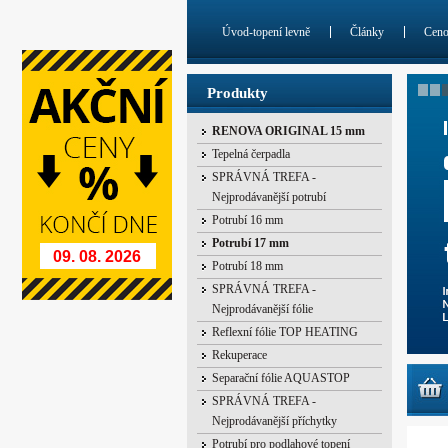
Úvod-topení levně
Články
Cen
Produkty
RENOVA ORIGINAL 15 mm
Tepelná čerpadla
SPRÁVNÁ TREFA -
Nejprodávanější potrubí
Potrubí 16 mm
Potrubí 17 mm
09. 08. 2026
Potrubí 18 mm
SPRÁVNÁ TREFA -
Nejprodávanější fólie
Reflexní fólie TOP HEATING
Rekuperace
Separační fólie AQUASTOP
SPRÁVNÁ TREFA -
Nejprodávanější příchytky
Potrubí pro podlahové topení