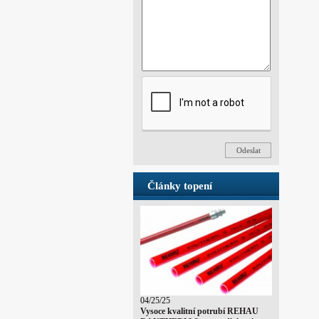
Články topení
04/25/25
Vysoce kvalitní potrubí REHAU