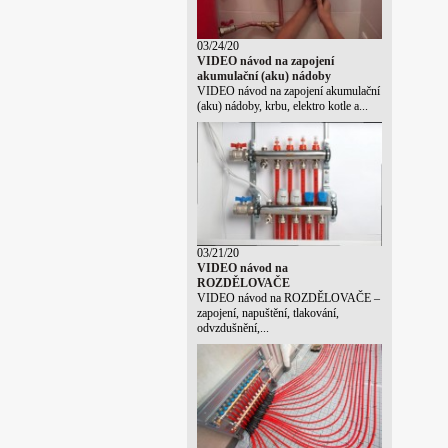
03/24/20
VIDEO návod na zapojení
akumulační (aku) nádoby
VIDEO návod na zapojení akumulační
(aku) nádoby, krbu, elektro kotle a...
03/21/20
VIDEO návod na
ROZDĚLOVAČE
VIDEO návod na ROZDĚLOVAČE –
zapojení, napuštění, tlakování,
odvzdušnění,...