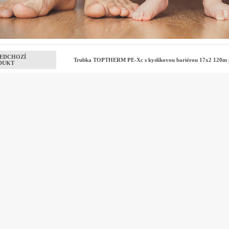
EDCHOZÍ
Trubka TOPTHERM PE-Xc s kyslíkovou bariérou 17x2 120m p
DUKT