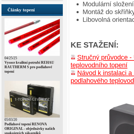
Modulární složení
Články topení
Montáž do skříňky
Libovolná orienta
KE STAŽENÍ:
Stručný průvodce -
04/25/25
Vysoce kvalitní potrubí REHAU
teplovodního topení
RAUTHERM S pro podlahové
Návod k instalaci 
topení
podlahového teplovod
05/03/20
Podlahové topení RENOVA
ORIGINAL - objednávky našich
spokojených zákazníků