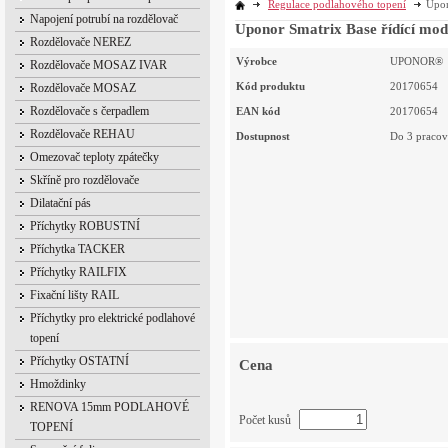
Regulace podlahového topení
Upon
Napojení potrubí na rozdělovač
Uponor Smatrix Base řídící mod
Rozdělovače NEREZ
Výrobce
UPONOR®
Rozdělovače MOSAZ IVAR
Kód produktu
20170654
Rozdělovače MOSAZ
Rozdělovače s čerpadlem
EAN kód
20170654
Rozdělovače REHAU
Dostupnost
Do 3 pracov
Omezovač teploty zpátečky
Skříně pro rozdělovače
Dilatační pás
Příchytky ROBUSTNÍ
Příchytka TACKER
Příchytky RAILFIX
Fixační lišty RAIL
Příchytky pro elektrické podlahové
topení
Příchytky OSTATNÍ
Cena
Hmoždinky
RENOVA 15mm PODLAHOVÉ
Počet kusů
TOPENÍ