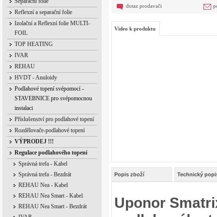
Separační folie
dotaz prodavači
p
Reflexní a separační folie
Izolační a Reflexní folie MULTI-
Video k produktu
FOIL
TOP HEATING
IVAR
REHAU
HVDT - Anuloidy
Podlahové topení svépomocí -
STAVEBNICE pro svépomocnou
instalaci
Příslušenství pro podlahové topení
Rozdělovače-podlahové topení
VÝPRODEJ !!!
Regulace podlahového topení
Správná trefa - Kabel
Správná trefa - Bezdrát
Popis zboží
Technický popi
REHAU Nea - Kabel
REHAU Nea Smart - Kabel
Uponor Smatrix
REHAU Nea Smart - Bezdrát