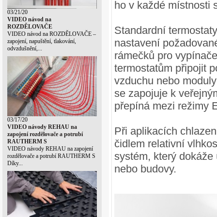
ho v každé místnosti 
03/21/20
VIDEO návod na
ROZDĚLOVAČE
Standardní termostaty
VIDEO návod na ROZDĚLOVAČE –
nastavení požadované 
zapojení, napuštění, tlakování,
odvzdušnění,...
rámečků pro vypínače s
termostatům připojit 
vzduchu nebo moduly 
se zapojuje k veřejn
přepíná mezi režimy 
03/17/20
VIDEO návody REHAU na
Při aplikacích chlazen
zapojení rozdělovače a potrubí
čidlem relativní vlhko
RAUTHERM S
VIDEO návody REHAU na zapojení
systém, který dokáže 
rozdělovače a potrubí RAUTHERM S
Díky...
nebo budovy.