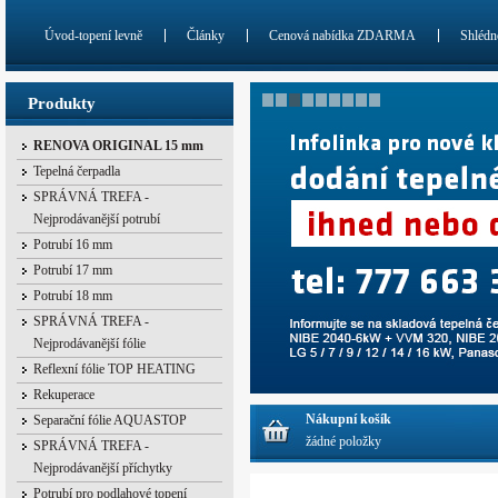
Úvod-topení levně
Články
Cenová nabídka ZDARMA
Shlédn
Produkty
RENOVA ORIGINAL 15 mm
Tepelná čerpadla
SPRÁVNÁ TREFA -
Nejprodávanější potrubí
Potrubí 16 mm
Potrubí 17 mm
Potrubí 18 mm
SPRÁVNÁ TREFA -
Nejprodávanější fólie
Reflexní fólie TOP HEATING
Rekuperace
Nákupní košík
Separační fólie AQUASTOP
žádné položky
SPRÁVNÁ TREFA -
Nejprodávanější příchytky
Potrubí pro podlahové topení