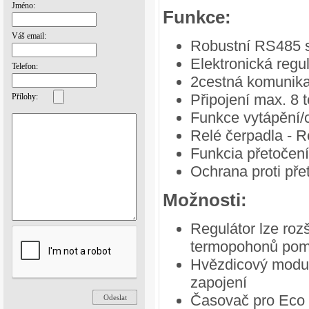
Jméno:
Funkce:
Váš email:
Robustní RS485 s
Elektronická regu
Telefon:
2cestná komunika
Připojení max. 8
Přílohy:
Funkce vytápění/
Relé čerpadla - R
Funkcia přetočení
Ochrana proti pře
Možnosti:
Regulátor lze rozš
termopohonů pom
Hvězdicový modul
zapojení
Časovač pro Eco 