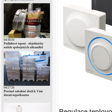
04/30/20
Podlahové topení - objednávky
našich spokojených zákazníků
04/27/20
Precizně zabalené zboží k Vám
dorazí nepoškozeno
...
Regulace teplov