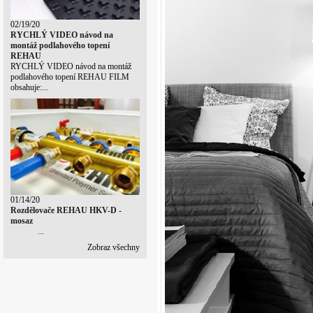
02/19/20
RYCHLÝ VIDEO návod na
montáž podlahového topení
REHAU
RYCHLÝ VIDEO návod na montáž
podlahového topení REHAU FILM
obsahuje:...
01/14/20
Rozdělovače REHAU HKV-D -
mosaz
...
Zobraz všechny