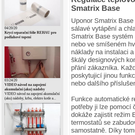
Smatrix Base
Uponor Smatrix Base s
sálavé vytápění a ch
04/20/20
Krycí separační fólie REHAU pro
Smatrix Base systém 
podlahové topení
nebo ve smíšeném hvě
náklady na instalaci 
škály designových ko
přání zákazníka. Každ
poskytujicí jinou funk
03/24/20
nebo dalšího přísluše
VIDEO návod na zapojení
akumulační (aku) nádoby
VIDEO návod na zapojení akumulační
Funkce automatické re
(aku) nádoby, krbu, elektro kotle a...
potřeby ji lze pomoc
dokáže zajistit režim
termostatů se zabudo
samostatně. Díky tomu