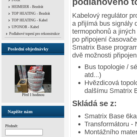
podlahového t
IVAR
HEIMEIER - Bezdrát
TOP HEATING - Bezdrát
Kabelový regulátor pr
TOP HEATING - Kabel
a přijímá bus signály 
UPONOR - Kabel
termopohonů a jiných 
Podlahové topení pro rekonstrukce
po připojení časovače
Smatrix Base program
Poslední objednávky
dvě možnosti připojení
Bus topologie / sé
atd...)
Hvězdicová topolo
dalšímu Smatrix B
Před 2 dny
Skládá se z:
Napište nám
Smatrix Base 6ka
Transformátoru - 
Předmět:
Montážního mater