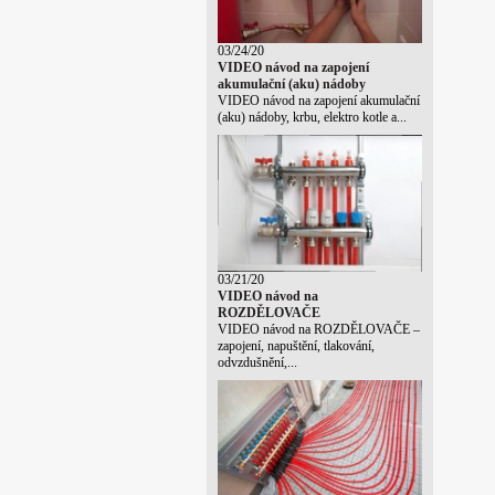
03/24/20
VIDEO návod na zapojení
akumulační (aku) nádoby
VIDEO návod na zapojení akumulační
(aku) nádoby, krbu, elektro kotle a...
03/21/20
VIDEO návod na
ROZDĚLOVAČE
VIDEO návod na ROZDĚLOVAČE –
zapojení, napuštění, tlakování,
odvzdušnění,...