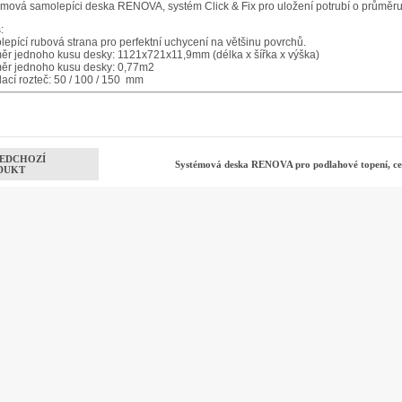
mová samolepíci deska RENOVA, systém Click & Fix pro uložení potrubí o průměru
:
epící rubová strana pro perfektní uchycení na většinu povrchů.
r jednoho kusu desky: 1121x721x11,9mm (délka x šířka x výška)
ěr jednoho kusu desky: 0,77m2
ací rozteč: 50 / 100 / 150 mm
EDCHOZÍ
Systémová deska RENOVA pro podlahové topení, c
DUKT