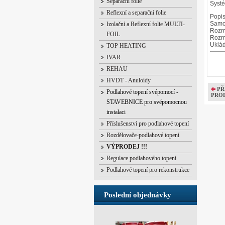
Separační folie
Systé
Reflexní a separační folie
Popis
Samol
Izolační a Reflexní folie MULTI-
Rozmě
FOIL
Rozm
Uklád
TOP HEATING
IVAR
REHAU
HVDT - Anuloidy
PŘ
Podlahové topení svépomocí -
PRO
STAVEBNICE pro svépomocnou
instalaci
Příslušenství pro podlahové topení
Rozdělovače-podlahové topení
VÝPRODEJ !!!
Regulace podlahového topení
Podlahové topení pro rekonstrukce
Poslední objednávky