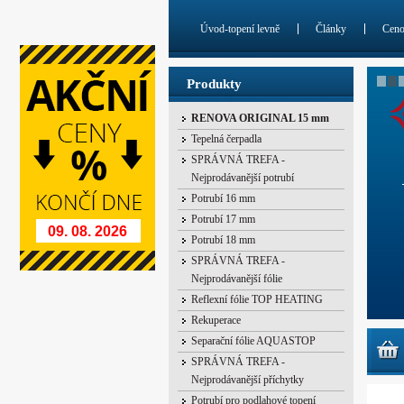
Úvod-topení levně
Články
Cen
Produkty
RENOVA ORIGINAL 15 mm
Tepelná čerpadla
SPRÁVNÁ TREFA -
Nejprodávanější potrubí
Potrubí 16 mm
Potrubí 17 mm
09. 08. 2026
Potrubí 18 mm
SPRÁVNÁ TREFA -
Nejprodávanější fólie
Reflexní fólie TOP HEATING
Rekuperace
Separační fólie AQUASTOP
SPRÁVNÁ TREFA -
Nejprodávanější příchytky
Potrubí pro podlahové topení