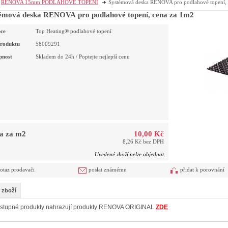
RENOVA 15mm PODLAHOVÉ TOPENÍ
Systémová deska RENOVA pro podlahové topení,
émová deska RENOVA pro podlahové topení, cena za 1m2
ce
Top Heating® podlahové topení
roduktu
58009291
pnost
Skladem do 24h / Poptejte nejlepší cenu
a za m2
10,00 Kč
8,26 Kč bez DPH
Uvedené zboží nelze objednat.
otaz prodavači
poslat známému
přidat k porovnání
 zboží
stupné produkty nahrazují produkty RENOVA ORIGINAL
ZDE