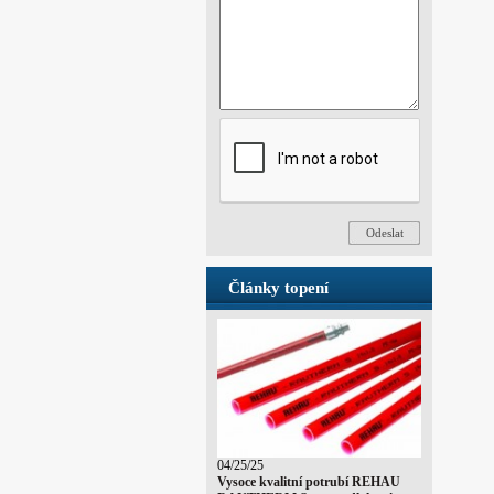
Články topení
04/25/25
Vysoce kvalitní potrubí REHAU