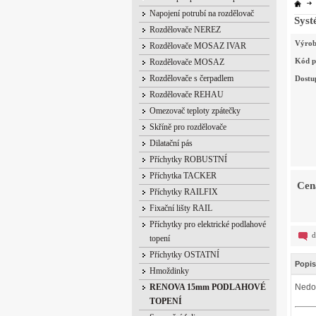
Napojení potrubí na rozdělovač
Syst
Rozdělovače NEREZ
Výrob
Rozdělovače MOSAZ IVAR
Kód p
Rozdělovače MOSAZ
Rozdělovače s čerpadlem
Dostu
Rozdělovače REHAU
Omezovač teploty zpátečky
Skříně pro rozdělovače
Dilatační pás
Příchytky ROBUSTNÍ
Příchytka TACKER
Cen
Příchytky RAILFIX
Fixační lišty RAIL
Příchytky pro elektrické podlahové
d
topení
Příchytky OSTATNÍ
Popis
Hmoždinky
RENOVA 15mm PODLAHOVÉ
Nedo
TOPENÍ