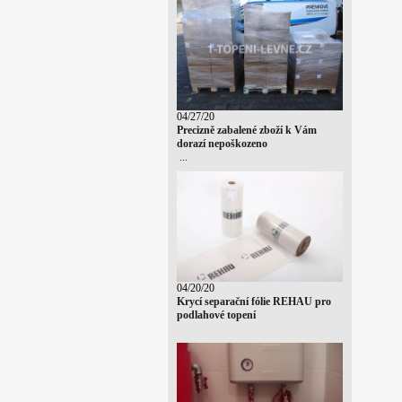
04/27/20
Precizně zabalené zboží k Vám
dorazí nepoškozeno
...
04/20/20
Krycí separační fólie REHAU pro
podlahové topení