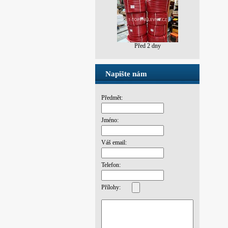
Před 2 dny
Napište nám
Předmět:
Jméno:
Váš email:
Telefon:
Přílohy: