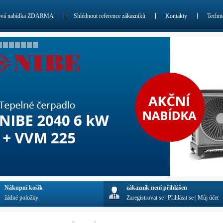
ová nabídka ZDARMA
Shlédnout reference zákazniků
Kontakty
Techni
Nákupní košík
zákazník není přihlášen
žádné položky
Zaregistrovat se
|
Přihlásit se
|
Můj účet