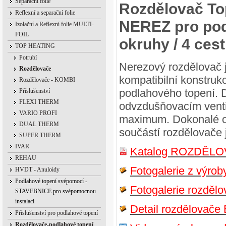
Separační folie
Rozdělovač To
Reflexní a separační folie
NEREZ pro pod
Izolační a Reflexní folie MULTI-
FOIL
okruhy / 4 ces
TOP HEATING
Potrubí
Nerezový rozdělovač 
Rozdělovače
kompatibilní konstru
Rozdělovače - KOMBI
podlahového topení. 
Příslušenství
FLEXI THERM
odvzdušňovacím venti
VARIO PROFI
maximum. Dokonalé o
DUAL THERM
součástí rozdělovače 
SUPER THERM
IVAR
Katalog ROZDĚLO
REHAU
Fotogalerie z výrob
HVDT - Anuloidy
Podlahové topení svépomocí -
Fotogalerie rozdě
STAVEBNICE pro svépomocnou
instalaci
Detail rozdělova
Příslušenství pro podlahové topení
Rozdělovače-podlahové topení