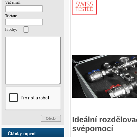
Váš email:
Telefon:
Přílohy:
Ideální rozdělov
svépomocí
Články topení