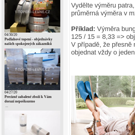
Vydělte výměru patra,
průměrná výměra v m
Příklad:
Výměra bung
04/30/20
125 / 15 = 8,33 => o
Podlahové topení - objednávky
V případě, že přesně 
našich spokojených zákazníků
objednat vždy o jeden
04/27/20
Precizně zabalené zboží k Vám
dorazí nepoškozeno
...