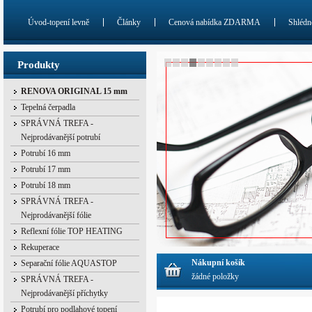
Úvod-topení levně
Články
Cenová nabídka ZDARMA
Shlédn
Produkty
RENOVA ORIGINAL 15 mm
Tepelná čerpadla
SPRÁVNÁ TREFA -
Nejprodávanější potrubí
Potrubí 16 mm
Potrubí 17 mm
Potrubí 18 mm
SPRÁVNÁ TREFA -
Nejprodávanější fólie
Reflexní fólie TOP HEATING
Rekuperace
Nákupní košík
Separační fólie AQUASTOP
žádné položky
SPRÁVNÁ TREFA -
Nejprodávanější příchytky
Potrubí pro podlahové topení