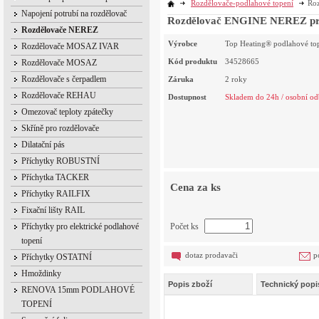
Rozdělovače-podlahové topení
Ro
Napojení potrubí na rozdělovač
Rozdělovač ENGINE NEREZ pro 
Rozdělovače NEREZ
Výrobce
Top Heating® podlahové to
Rozdělovače MOSAZ IVAR
Kód produktu
34528665
Rozdělovače MOSAZ
Rozdělovače s čerpadlem
Záruka
2 roky
Rozdělovače REHAU
Dostupnost
Skladem do 24h / osobní od
Omezovač teploty zpátečky
Skříně pro rozdělovače
Dilatační pás
Příchytky ROBUSTNÍ
Příchytka TACKER
Cena za ks
Příchytky RAILFIX
Fixační lišty RAIL
Příchytky pro elektrické podlahové
Počet ks
topení
dotaz prodavači
p
Příchytky OSTATNÍ
Hmoždinky
Popis zboží
Technický popi
RENOVA 15mm PODLAHOVÉ
TOPENÍ