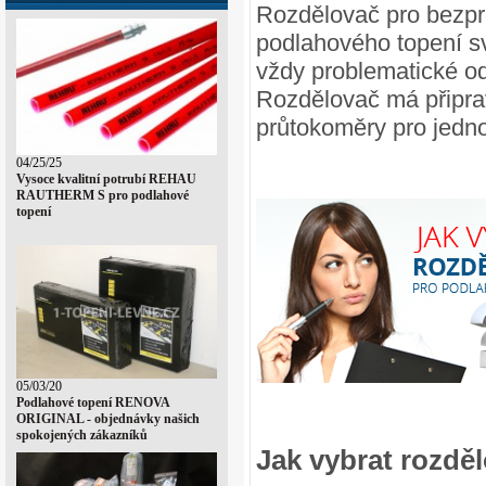
Rozdělovač pro bezpr
podlahového topení sv
vždy problematické o
Rozdělovač má připra
průtokoměry pro jedno
04/25/25
Vysoce kvalitní potrubí REHAU
RAUTHERM S pro podlahové
topení
05/03/20
Podlahové topení RENOVA
ORIGINAL - objednávky našich
spokojených zákazníků
Jak vybrat rozdě