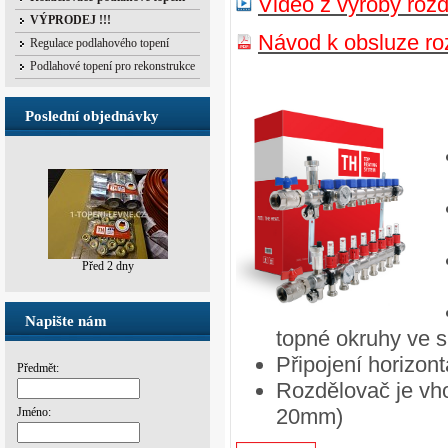
Video z výroby roz
VÝPRODEJ !!!
Návod k obsluze 
Regulace podlahového topení
Podlahové topení pro rekonstrukce
Poslední objednávky
Před 2 dny
Napište nám
topné okruhy ve s
Připojení horizont
Předmět:
Rozdělovač je vho
20mm)
Jméno: