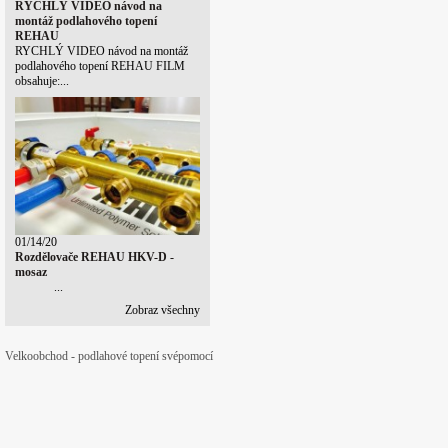
RYCHLÝ VIDEO návod na
montáž podlahového topení
REHAU
RYCHLÝ VIDEO návod na montáž
podlahového topení REHAU FILM
obsahuje:...
01/14/20
Rozdělovače REHAU HKV-D -
mosaz
...
Zobraz všechny
Velkoobchod - podlahové topení svépomocí