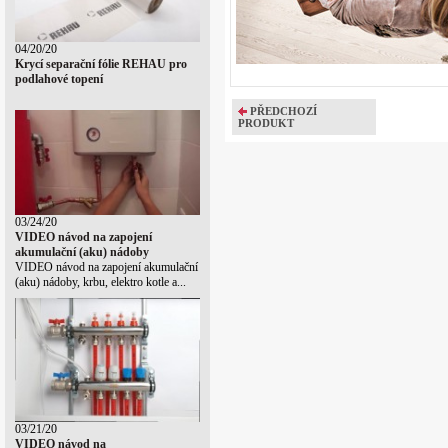
04/20/20
Krycí separační fólie REHAU pro
podlahové topení
PŘEDCHOZÍ
PRODUKT
03/24/20
VIDEO návod na zapojení
akumulační (aku) nádoby
VIDEO návod na zapojení akumulační
(aku) nádoby, krbu, elektro kotle a...
03/21/20
VIDEO návod na