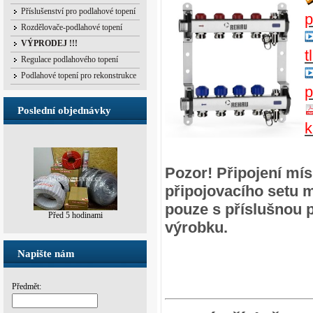
Příslušenství pro podlahové topení
p
Rozdělovače-podlahové topení
VÝPRODEJ !!!
t
Regulace podlahového topení
Podlahové topení pro rekonstrukce
Poslední objednávky
k
Pozor! Připojení mí
připojovacího setu 
pouze s příslušnou 
Před 2 dny
výrobku.
Napište nám
Předmět: