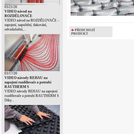
03/21/20
VIDEO návod na
ROZDĚLOVAČE
VIDEO návod na ROZDĚLOVAČE –
zapojení, napuštění, tlakování,
odvzdušnění,...
PŘEDCHOZÍ
PRODUKT
03/17/20
VIDEO návody REHAU na
zapojení rozdělovače a potrubí
RAUTHERM S
VIDEO návody REHAU na zapojení
rozdělovače a potrubí RAUTHERM S
Díky...