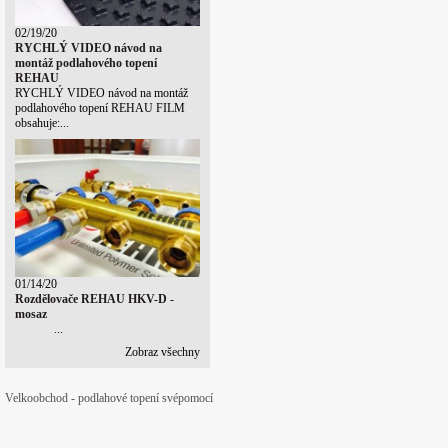
02/19/20
RYCHLÝ VIDEO návod na
montáž podlahového topení
REHAU
RYCHLÝ VIDEO návod na montáž
podlahového topení REHAU FILM
obsahuje:...
01/14/20
Rozdělovače REHAU HKV-D -
mosaz
...
Zobraz všechny
Velkoobchod - podlahové topení svépomocí