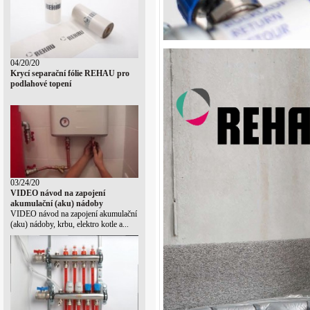
04/20/20
Krycí separační fólie REHAU pro
podlahové topení
03/24/20
VIDEO návod na zapojení
akumulační (aku) nádoby
VIDEO návod na zapojení akumulační
(aku) nádoby, krbu, elektro kotle a...