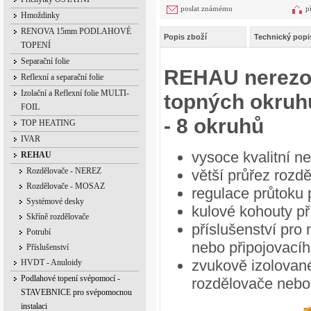
poslat známému
p
Hmoždinky
RENOVA 15mm PODLAHOVÉ
Popis zboží
Technický popi
TOPENÍ
Separační folie
REHAU nerezo
Reflexní a separační folie
Izolační a Reflexní folie MULTI-
topných okruh
FOIL
- 8 okruhů
TOP HEATING
IVAR
vysoce kvalitní n
REHAU
Rozdělovače - NEREZ
větší průřez roz
Rozdělovače - MOSAZ
regulace průtoku 
Systémové desky
kulové kohouty p
Skříně rozdělovače
příslušenství pro
Potrubí
nebo připojovacíh
Příslušenství
zvukově izolované
HVDT - Anuloidy
Podlahové topení svépomocí -
rozdělovače nebo
STAVEBNICE pro svépomocnou
instalaci