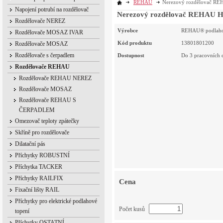
REHAU
Nerezový rozdělovač RE
Napojení potrubí na rozdělovač
Nerezový rozdělovač REHAU H
Rozdělovače NEREZ
Výrobce
REHAU® podlaho
Rozdělovače MOSAZ IVAR
Kód produktu
13801801200
Rozdělovače MOSAZ
Rozdělovače s čerpadlem
Dostupnost
Do 3 pracovních 
Rozdělovače REHAU
Rozdělovače REHAU NEREZ
Rozdělovače MOSAZ
Rozdělovače REHAU S
ČERPADLEM
Omezovač teploty zpátečky
Skříně pro rozdělovače
Dilatační pás
Příchytky ROBUSTNÍ
Příchytka TACKER
Příchytky RAILFIX
Cena
Fixační lišty RAIL
Příchytky pro elektrické podlahové
Počet kusů
topení
Příchytky OSTATNÍ