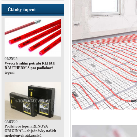
Články topení
04/25/25
Vysoce kvalitní potrubí REHAU
RAUTHERM S pro podlahové
topení
05/03/20
Podlahové topení RENOVA
ORIGINAL - objednávky našich
spokojených zákazníků