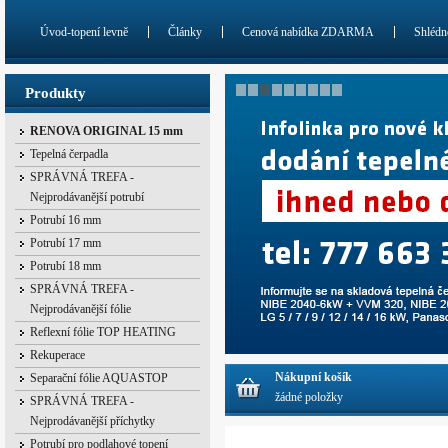
Úvod-topení levně
Články
Cenová nabídka ZDARMA
Shlédn
Produkty
RENOVA ORIGINAL 15 mm
Tepelná čerpadla
SPRÁVNÁ TREFA -
Nejprodávanější potrubí
Potrubí 16 mm
Potrubí 17 mm
Potrubí 18 mm
SPRÁVNÁ TREFA -
Nejprodávanější fólie
Reflexní fólie TOP HEATING
Rekuperace
Nákupní košík
Separační fólie AQUASTOP
žádné položky
SPRÁVNÁ TREFA -
Nejprodávanější příchytky
Potrubí pro podlahové topení