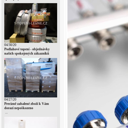
04/30/20
Podlahové topení - objednávky
našich spokojených zákazníků
04/27/20
Precizně zabalené zboží k Vám
dorazí nepoškozeno
...