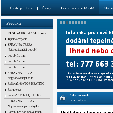
Úvod-topení levně
Články
Cenová nabídka ZDARMA
Shlédn
Produkty
RENOVA ORIGINAL 15 mm
Tepelná čerpadla
SPRÁVNÁ TREFA -
Nejprodávanější potrubí
Potrubí 16 mm
Potrubí 17 mm
Potrubí 18 mm
SPRÁVNÁ TREFA -
Nejprodávanější fólie
Reflexní fólie TOP HEATING
Rekuperace
Nákupní košík
Separační fólie AQUASTOP
žádné položky
SPRÁVNÁ TREFA -
Nejprodávanější příchytky
Podlahové topení svép
Potrubí pro podlahové topení