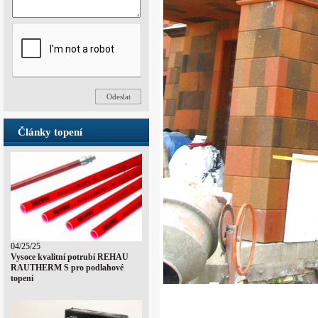
Články topení
04/25/25
Vysoce kvalitní potrubí REHAU
RAUTHERM S pro podlahové
topení