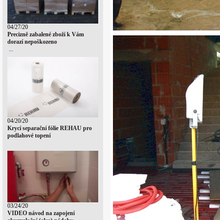
04/27/20
Precizně zabalené zboží k Vám
dorazí nepoškozeno
...
04/20/20
Krycí separační fólie REHAU pro
podlahové topení
03/24/20
VIDEO návod na zapojení