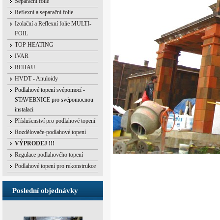
Separační folie
Reflexní a separační folie
Izolační a Reflexní folie MULTI-
FOIL
TOP HEATING
IVAR
REHAU
HVDT - Anuloidy
Podlahové topení svépomocí -
STAVEBNICE pro svépomocnou
instalaci
Příslušenství pro podlahové topení
Rozdělovače-podlahové topení
VÝPRODEJ !!!
Regulace podlahového topení
Podlahové topení pro rekonstrukce
Poslední objednávky