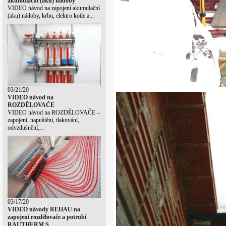
akumulační (aku) nádoby
VIDEO návod na zapojení akumulační
(aku) nádoby, krbu, elektro kotle a...
03/21/20
VIDEO návod na
ROZDĚLOVAČE
VIDEO návod na ROZDĚLOVAČE –
zapojení, napuštění, tlakování,
odvzdušnění,...
03/17/20
VIDEO návody REHAU na
zapojení rozdělovače a potrubí
RAUTHERM S