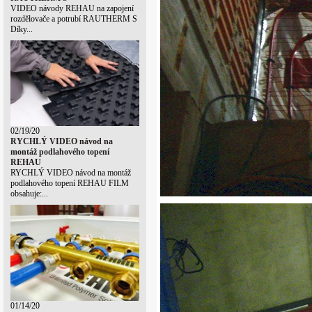
VIDEO návody REHAU na zapojení
rozdělovače a potrubí RAUTHERM S
Díky...
02/19/20
RYCHLÝ VIDEO návod na
montáž podlahového topení
REHAU
RYCHLÝ VIDEO návod na montáž
podlahového topení REHAU FILM
obsahuje:...
01/14/20