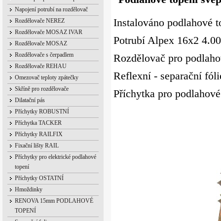
Napojení potrubí na rozdělovač
Instalováno podlahové 
Rozdělovače NEREZ
Rozdělovače MOSAZ IVAR
Potrubí Alpex 16x2 4.0
Rozdělovače MOSAZ
Rozdělovače s čerpadlem
Rozdělovač pro podlaho
Rozdělovače REHAU
Reflexní - separační fól
Omezovač teploty zpátečky
Skříně pro rozdělovače
Příchytka pro podlahové
Dilatační pás
Příchytky ROBUSTNÍ
Příchytka TACKER
Příchytky RAILFIX
Fixační lišty RAIL
Příchytky pro elektrické podlahové
topení
Příchytky OSTATNÍ
Hmoždinky
RENOVA 15mm PODLAHOVÉ
TOPENÍ