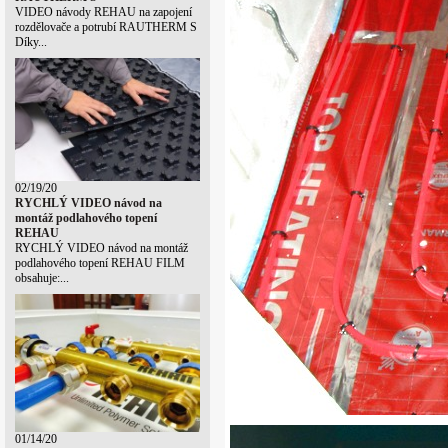
VIDEO návody REHAU na zapojení
rozdělovače a potrubí RAUTHERM S
Díky...
02/19/20
RYCHLÝ VIDEO návod na
montáž podlahového topení
REHAU
RYCHLÝ VIDEO návod na montáž
podlahového topení REHAU FILM
obsahuje:...
01/14/20