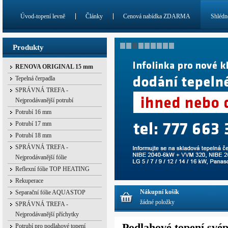
Úvod-topení levně
Články
Cenová nabídka ZDARMA
Shlédn
Produkty
RENOVA ORIGINAL 15 mm
Tepelná čerpadla
SPRÁVNÁ TREFA -
Nejprodávanější potrubí
Potrubí 16 mm
Potrubí 17 mm
Potrubí 18 mm
SPRÁVNÁ TREFA -
Nejprodávanější fólie
Reflexní fólie TOP HEATING
Rekuperace
Nákupní košík
Separační fólie AQUASTOP
žádné položky
SPRÁVNÁ TREFA -
Nejprodávanější příchytky
Podlahové topení své
Potrubí pro podlahové topení