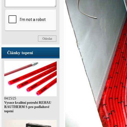
Články topení
04/25/25
Vysoce kvalitní potrubí REHAU
RAUTHERM S pro podlahové
topení