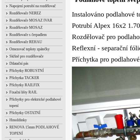
Napojení potrubí na rozdělovač
Instalováno podlahové 
Rozdělovače NEREZ
Rozdělovače MOSAZ IVAR
Potrubí Alpex 16x2 1.7
Rozdělovače MOSAZ
Rozdělovače s čerpadlem
Rozdělovač pro podlaho
Rozdělovače REHAU
Reflexní - separační fól
Omezovač teploty zpátečky
Skříně pro rozdělovače
Příchytka pro podlahové
Dilatační pás
Příchytky ROBUSTNÍ
Příchytka TACKER
Příchytky RAILFIX
Fixační lišty RAIL
Příchytky pro elektrické podlahové
topení
Příchytky OSTATNÍ
Hmoždinky
RENOVA 15mm PODLAHOVÉ
TOPENÍ