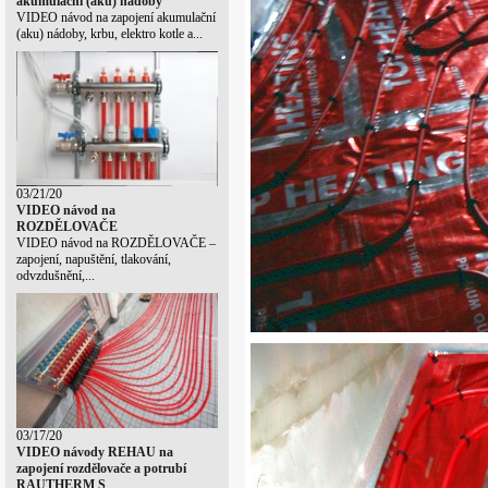
akumulační (aku) nádoby
VIDEO návod na zapojení akumulační
(aku) nádoby, krbu, elektro kotle a...
03/21/20
VIDEO návod na
ROZDĚLOVAČE
VIDEO návod na ROZDĚLOVAČE –
zapojení, napuštění, tlakování,
odvzdušnění,...
03/17/20
VIDEO návody REHAU na
zapojení rozdělovače a potrubí
RAUTHERM S