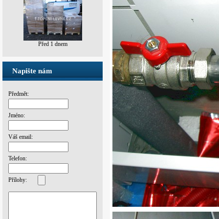
Před 1 dnem
Napište nám
Předmět:
Jméno:
Váš email:
Telefon:
Přílohy: