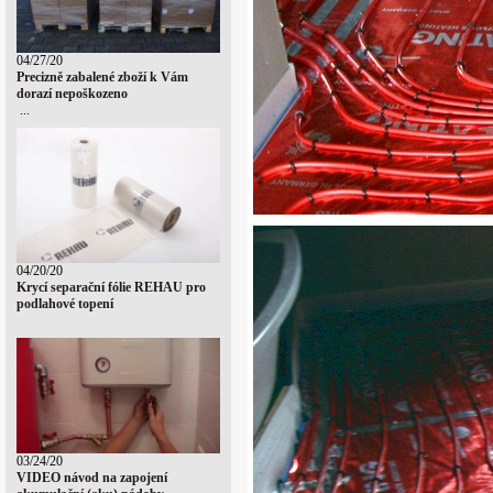
04/27/20
Precizně zabalené zboží k Vám
dorazí nepoškozeno
...
04/20/20
Krycí separační fólie REHAU pro
podlahové topení
03/24/20
VIDEO návod na zapojení