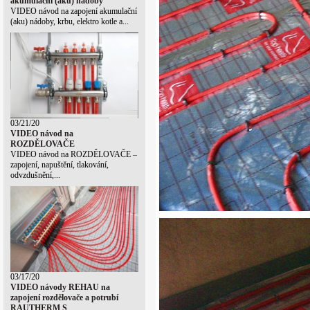
akumulační (aku) nádoby
VIDEO návod na zapojení akumulační
(aku) nádoby, krbu, elektro kotle a...
03/21/20
VIDEO návod na
ROZDĚLOVAČE
VIDEO návod na ROZDĚLOVAČE –
zapojení, napuštění, tlakování,
odvzdušnění,...
03/17/20
VIDEO návody REHAU na
zapojení rozdělovače a potrubí
RAUTHERM S