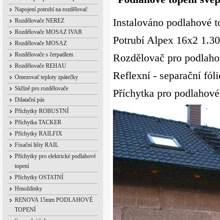
Napojení potrubí na rozdělovač
Instalováno podlahové 
Rozdělovače NEREZ
Rozdělovače MOSAZ IVAR
Potrubí Alpex 16x2 1.3
Rozdělovače MOSAZ
Rozdělovače s čerpadlem
Rozdělovač pro podlaho
Rozdělovače REHAU
Reflexní - separační fól
Omezovač teploty zpátečky
Skříně pro rozdělovače
Příchytka pro podlahové
Dilatační pás
Příchytky ROBUSTNÍ
Příchytka TACKER
Příchytky RAILFIX
Fixační lišty RAIL
Příchytky pro elektrické podlahové
topení
Příchytky OSTATNÍ
Hmoždinky
RENOVA 15mm PODLAHOVÉ
TOPENÍ