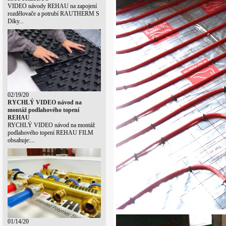
VIDEO návody REHAU na zapojení
rozdělovače a potrubí RAUTHERM S
Díky...
02/19/20
RYCHLÝ VIDEO návod na
montáž podlahového topení
REHAU
RYCHLÝ VIDEO návod na montáž
podlahového topení REHAU FILM
obsahuje:...
01/14/20