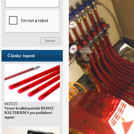
Články topení
04/25/25
Vysoce kvalitní potrubí REHAU
RAUTHERM S pro podlahové
topení