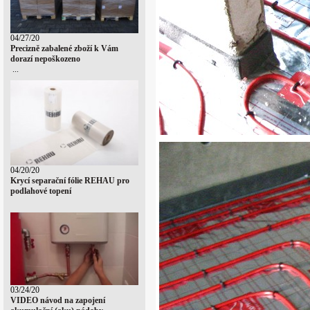
04/27/20
Precizně zabalené zboží k Vám
dorazí nepoškozeno
...
04/20/20
Krycí separační fólie REHAU pro
podlahové topení
03/24/20
VIDEO návod na zapojení