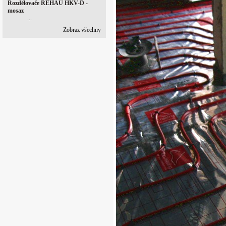
Rozdělovače REHAU HKV-D -
mosaz
...
Zobraz všechny