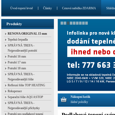
Úvod-topení levně
Články
Cenová nabídka ZDARMA
Shlédn
Produkty
RENOVA ORIGINAL 15 mm
Tepelná čerpadla
SPRÁVNÁ TREFA -
Nejprodávanější potrubí
Potrubí 16 mm
Potrubí 17 mm
Potrubí 18 mm
SPRÁVNÁ TREFA -
Nejprodávanější fólie
Reflexní fólie TOP HEATING
Rekuperace
Nákupní košík
Separační fólie AQUASTOP
žádné položky
SPRÁVNÁ TREFA -
Nejprodávanější příchytky
Podlahové topení svép
Potrubí pro podlahové topení