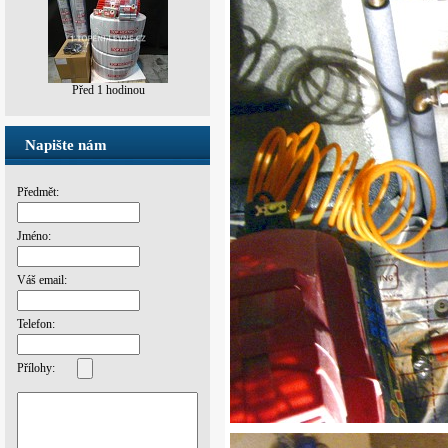
Před 1 hodinou
Napište nám
Předmět:
Jméno:
Váš email:
Telefon:
Přílohy: