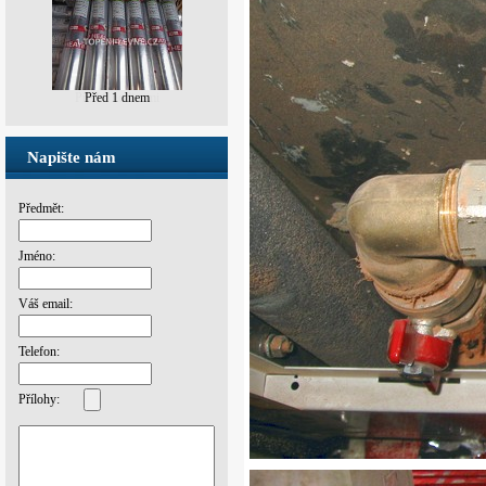
Před 6 hodinami
Napište nám
Předmět:
Jméno:
Váš email:
Telefon:
Přílohy: