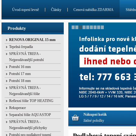
Úvod-topení levně
Články
Cenová nabídka ZDARMA
Shlédn
Produkty
RENOVA ORIGINAL 15 mm
Tepelná čerpadla
SPRÁVNÁ TREFA -
Nejprodávanější potrubí
Potrubí 16 mm
Potrubí 17 mm
Potrubí 18 mm
SPRÁVNÁ TREFA -
Nejprodávanější fólie
Reflexní fólie TOP HEATING
Rekuperace
Nákupní košík
Separační fólie AQUASTOP
žádné položky
SPRÁVNÁ TREFA -
Nejprodávanější příchytky
Podlahové topení své
Potrubí pro podlahové topení