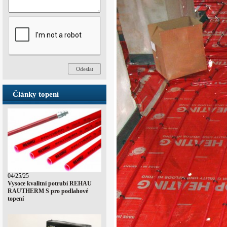
Články topení
04/25/25
Vysoce kvalitní potrubí REHAU
RAUTHERM S pro podlahové
topení