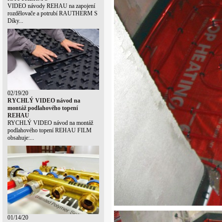
VIDEO návody REHAU na zapojení
rozdělovače a potrubí RAUTHERM S
Díky...
02/19/20
RYCHLÝ VIDEO návod na
montáž podlahového topení
REHAU
RYCHLÝ VIDEO návod na montáž
podlahového topení REHAU FILM
obsahuje:...
01/14/20