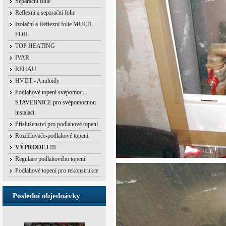
Separační folie
Reflexní a separační folie
Izolační a Reflexní folie MULTI-
FOIL
TOP HEATING
IVAR
REHAU
HVDT - Anuloidy
Podlahové topení svépomocí -
STAVEBNICE pro svépomocnou
instalaci
Příslušenství pro podlahové topení
Rozdělovače-podlahové topení
VÝPRODEJ !!!
Regulace podlahového topení
Podlahové topení pro rekonstrukce
Poslední objednávky