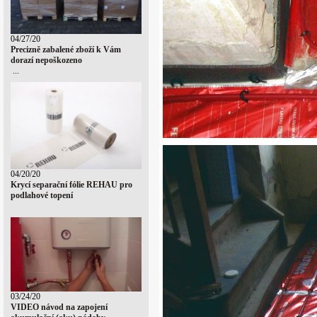
04/27/20
Precizně zabalené zboží k Vám
dorazí nepoškozeno
...
04/20/20
Krycí separační fólie REHAU pro
podlahové topení
03/24/20
VIDEO návod na zapojení