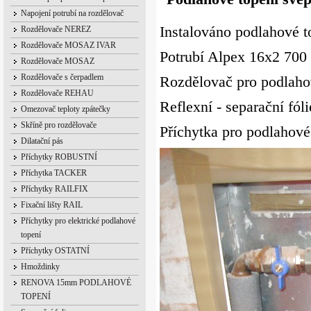
Napojení potrubí na rozdělovač
Instalováno podlahové 
Rozdělovače NEREZ
Rozdělovače MOSAZ IVAR
Potrubí Alpex 16x2 700
Rozdělovače MOSAZ
Rozdělovače s čerpadlem
Rozdělovač pro podlaho
Rozdělovače REHAU
Reflexní - separační fól
Omezovač teploty zpátečky
Skříně pro rozdělovače
Příchytka pro podlahové
Dilatační pás
Příchytky ROBUSTNÍ
Příchytka TACKER
Příchytky RAILFIX
Fixační lišty RAIL
Příchytky pro elektrické podlahové
topení
Příchytky OSTATNÍ
Hmoždinky
RENOVA 15mm PODLAHOVÉ
TOPENÍ