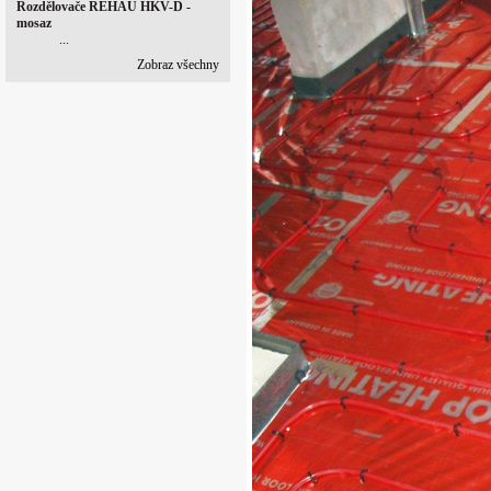
Rozdělovače REHAU HKV-D -
mosaz
...
Zobraz všechny