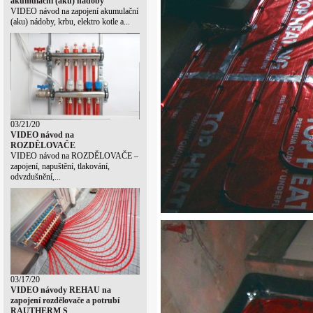
akumulační (aku) nádoby
VIDEO návod na zapojení akumulační
(aku) nádoby, krbu, elektro kotle a...
03/21/20
VIDEO návod na
ROZDĚLOVAČE
VIDEO návod na ROZDĚLOVAČE –
zapojení, napuštění, tlakování,
odvzdušnění,...
03/17/20
VIDEO návody REHAU na
zapojení rozdělovače a potrubí
RAUTHERM S