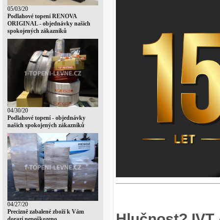
05/03/20
Podlahové topení RENOVA
ORIGINAL - objednávky našich
spokojených zákazníků
04/30/20
Podlahové topení - objednávky
našich spokojených zákazníků
04/27/20
Precizně zabalené zboží k Vám
Hlučnost? IVT 
dorazí nepoškozeno