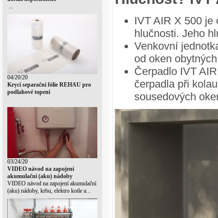
...
IVT AIR X 500 je 
hlučnosti. Jeho h
Venkovní jednotk
od oken obytných
Čerpadlo IVT AIR 
04/20/20
čerpadla při kola
Krycí separační fólie REHAU pro
podlahové topení
sousedových oke
03/24/20
VIDEO návod na zapojení
akumulační (aku) nádoby
VIDEO návod na zapojení akumulační
(aku) nádoby, krbu, elektro kotle a...