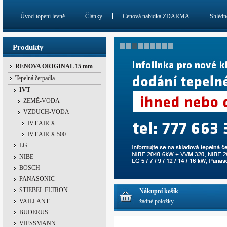
Úvod-topení levně
Články
Cenová nabídka ZDARMA
Shlédn
Produkty
RENOVA ORIGINAL 15 mm
Tepelná čerpadla
IVT
ZEMĚ-VODA
VZDUCH-VODA
IVT AIR X
IVT AIR X 500
LG
NIBE
BOSCH
PANASONIC
STIEBEL ELTRON
Nákupní košík
VAILLANT
žádné položky
BUDERUS
VIESSMANN