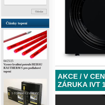
Články topení
04/25/25
Vysoce kvalitní potrubí REHAU
RAUTHERM S pro podlahové
topení
AKCE / V CE
ZÁRUKA IVT 1