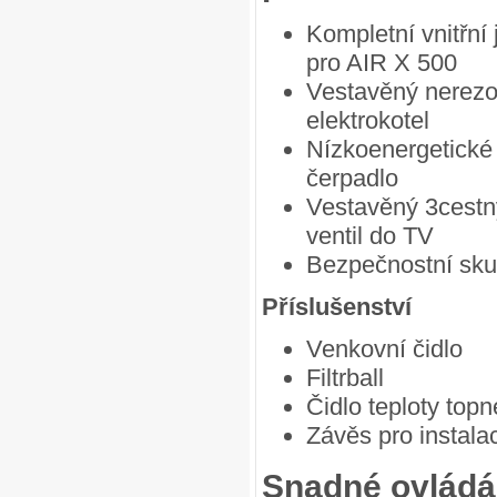
Kompletní vnitřní
pro AIR X 500
Vestavěný nerez
elektrokotel
Nízkoenergetické
čerpadlo
Vestavěný 3cestn
ventil do TV
Bezpečnostní sku
Příslušenství
Venkovní čidlo
Filtrball
Čidlo teploty top
Závěs pro instala
Snadné ovládán