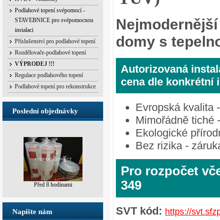
Podlahové topení svépomocí -
Nejmodernější
STAVEBNICE pro svépomocnou
instalaci
domy s tepelno
Příslušenství pro podlahové topení
Rozdělovače-podlahové topení
VÝPRODEJ !!!
Autorizovaná insta
Regulace podlahového topení
cena dle konkrétní 
Podlahové topení pro rekonstrukce
Evropská kvalita 
Poslední objednávky
Mimořádně tiché -
Ekologické příro
Bez rizika - záru
Pro rozpočet včet
349
Před 8 hodinami
SVT kód:
https://svt.s
Napište nám