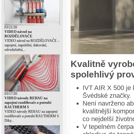
03/21/20
VIDEO návod na
ROZDĚLOVAČE
VIDEO návod na ROZDĚLOVAČE –
zapojení, napuštění, tlakování,
odvzdušnění,...
Kvalitně vyrob
spolehlivý pro
IVT AIR X 500 je 
03/17/20
Švédské značky.
VIDEO návody REHAU na
Není navrženo aby
zapojení rozdělovače a potrubí
RAUTHERM S
kvalitnější kompo
VIDEO návody REHAU na zapojení
rozdělovače a potrubí RAUTHERM S
co nejdelší životn
Díky...
V tepelném čerpad