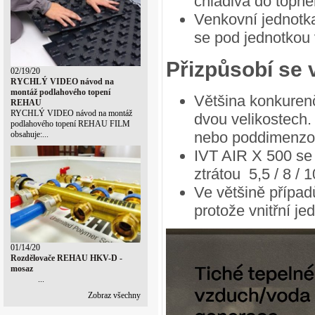
chladiva do topn
Venkovní jednotk
se pod jednotkou 
Přizpůsobí se 
02/19/20
RYCHLÝ VIDEO návod na
montáž podlahového topení
Většina konkurenč
REHAU
RYCHLÝ VIDEO návod na montáž
dvou velikostech
podlahového topení REHAU FILM
nebo poddimenzo
obsahuje:...
IVT AIR X 500 se
ztrátou 5,5 / 8 / 
Ve většině případ
protože vnitřní j
01/14/20
Rozdělovače REHAU HKV-D -
mosaz
...
Zobraz všechny