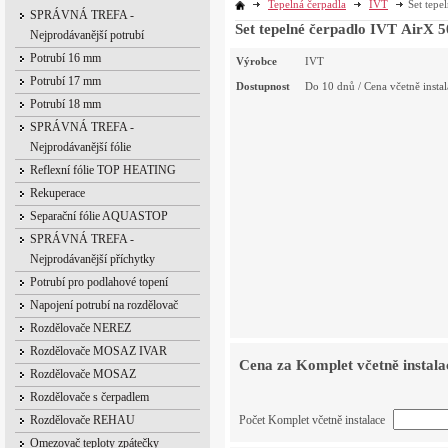
Tepelná čerpadla
IVT
Set tepe
SPRÁVNÁ TREFA -
Set tepelné čerpadlo IVT AirX 5
Nejprodávanější potrubí
Potrubí 16 mm
Výrobce
IVT
Potrubí 17 mm
Dostupnost
Do 10 dnů / Cena včetně ins
Potrubí 18 mm
SPRÁVNÁ TREFA -
Nejprodávanější fólie
Reflexní fólie TOP HEATING
Rekuperace
Separační fólie AQUASTOP
SPRÁVNÁ TREFA -
Nejprodávanější příchytky
Potrubí pro podlahové topení
Napojení potrubí na rozdělovač
Rozdělovače NEREZ
Rozdělovače MOSAZ IVAR
Cena za Komplet včetně instala
Rozdělovače MOSAZ
Rozdělovače s čerpadlem
Rozdělovače REHAU
Počet Komplet včetně instalace
Omezovač teploty zpátečky