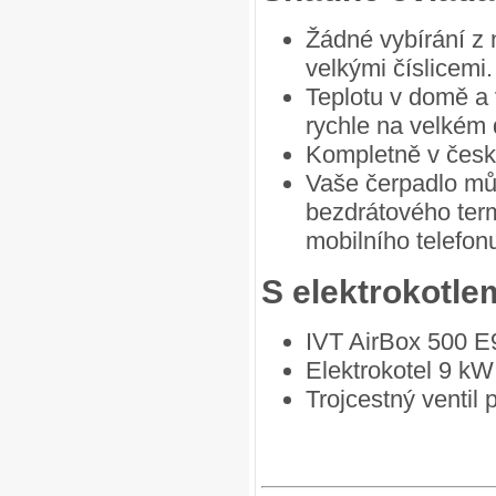
Žádné vybírání z
velkými číslicem
Teplotu v domě a 
rychle na velkém 
Kompletně v česk
Vaše čerpadlo můž
bezdrátového term
mobilního telefon
S elektrokotle
IVT AirBox 500 E
Elektrokotel 9 kW
Trojcestný ventil 