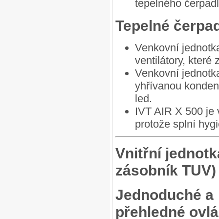
tepelného čerpadl
Tepelné čerpadl
Venkovní jednotk
ventilátory, které 
Venkovní jednotka
yhřívanou kondenz
led.
IVT AIR X 500 je 
protože splní hyg
Vnitřní jednotk
zásobník TUV)
Jednoduché a
přehledné ovlá