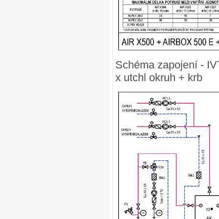
Schéma zapojení - IVT
x utchl okruh + krb