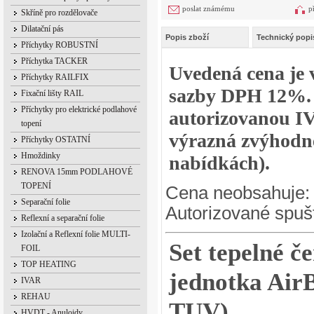
poslat známému
p
Skříně pro rozdělovače
Dilatační pás
Popis zboží
Technický popi
Příchytky ROBUSTNÍ
Příchytka TACKER
Uvedená cena je v
Příchytky RAILFIX
sazby DPH 12%. 
Fixační lišty RAIL
Příchytky pro elektrické podlahové
autorizovanou I
topení
výrazná zvýhodně
Příchytky OSTATNÍ
Hmoždinky
nabídkách).
RENOVA 15mm PODLAHOVÉ
TOPENÍ
Cena neobsahuje: M
Separační folie
Autorizované spušt
Reflexní a separační folie
Izolační a Reflexní folie MULTI-
Set tepelné č
FOIL
TOP HEATING
jednotka AirB
IVAR
REHAU
TUV)
HVDT - Anuloidy