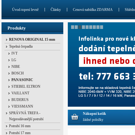
Úvod-topení levně
Články
Cenová nabídka ZDARMA
Shlédn
Produkty
RENOVA ORIGINAL 15 mm
Tepelná čerpadla
IVT
LG
NIBE
BOSCH
PANASONIC
STIEBEL ELTRON
VAILLANT
BUDERUS
VIESSMANN
SPRÁVNÁ TREFA -
Nákupní košík
Nejprodávanější potrubí
žádné položky
Potrubí 16 mm
Potrubí 17 mm