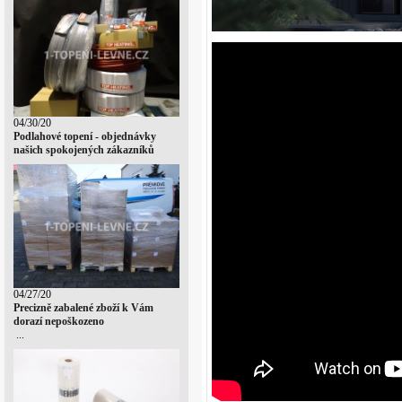
04/30/20
Podlahové topení - objednávky
našich spokojených zákazníků
04/27/20
Precizně zabalené zboží k Vám
dorazí nepoškozeno
...