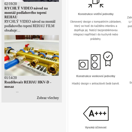
02/19/20
RYCHLÝ VIDEO návod na
montáž podlahového topení
REHAU
RYCHLÝ VIDEO návod na montáž
podlahového topení REHAU FILM
obsahuje:...
01/14/20
Rozdělovače REHAU HKV-D -
mosaz
...
Zobraz všechny