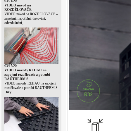
03/21/20
VIDEO návod na
ROZDĚLOVAČE
VIDEO návod na ROZDĚLOVAČE –
zapojení, napuštění, tlakování,
odvzdušnění,...
03/17/20
VIDEO návody REHAU na
zapojení rozdělovače a potrubí
RAUTHERM S
VIDEO návody REHAU na zapojení
rozdělovače a potrubí RAUTHERM S
Díky...