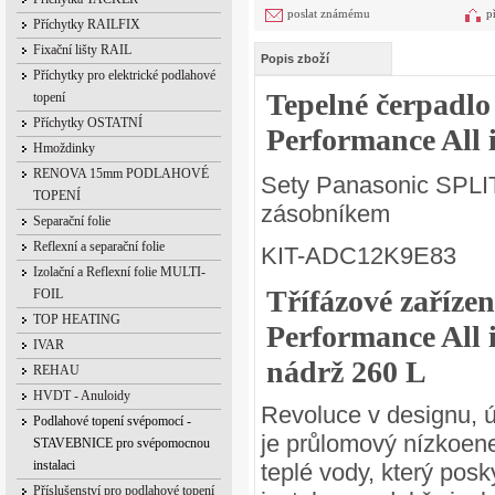
poslat známému
p
Příchytky RAILFIX
Fixační lišty RAIL
Popis zboží
Příchytky pro elektrické podlahové
Tepelné čerpa
topení
Příchytky OSTATNÍ
Performance All
Hmoždinky
RENOVA 15mm PODLAHOVÉ
Sety Panasonic SPLIT 
TOPENÍ
zásobníkem
Separační folie
Reflexní a separační folie
KIT-ADC12K9E83
Izolační a Reflexní folie MULTI-
Třífázové zaříze
FOIL
TOP HEATING
Performance All 
IVAR
nádrž 260 L
REHAU
HVDT - Anuloidy
Revoluce v designu, úč
Podlahové topení svépomocí -
je průlomový nízkoene
STAVEBNICE pro svépomocnou
instalaci
teplé vody, který posk
Příslušenství pro podlahové topení