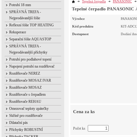
Tepelná čerpadla
PANASONIC
Potrubí 18 mm
Tepelné čerpadlo PANASONI
SPRÁVNÁ TREFA -
Nejprodávanější fólie
Výrobce
PANASON
Reflexní fólie TOP HEATING
Kód produktu
KIT-ADC1
Rekuperace
Dostupnost
Dodání ihn
Separační fólie AQUASTOP
SPRÁVNÁ TREFA -
Nejprodávanější příchytky
Potrubí pro podlahové topení
Napojení potrubí na rozdělovač
Rozdělovače NEREZ
Rozdělovače MOSAZ IVAR
Rozdělovače MOSAZ
Rozdělovače s čerpadlem
Rozdělovače REHAU
Omezovač teploty zpátečky
Cena za ks
Skříně pro rozdělovače
Dilatační pás
Počet ks
Příchytky ROBUSTNÍ
Příchytka TACKER