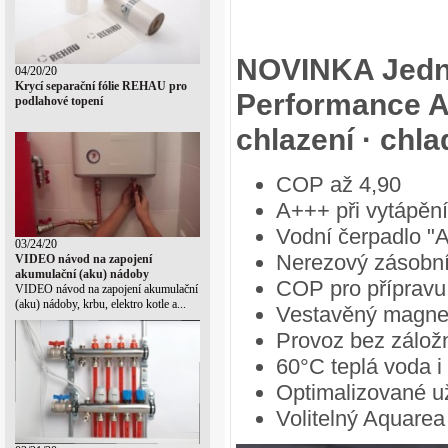
NOVINKA Jedn
04/20/20
Krycí separační fólie REHAU pro
Performance Al
podlahové topení
chlazení · chl
COP až 4,90
A+++ při vytápění
Vodní čerpadlo "
03/24/20
Nerezový zásobn
VIDEO návod na zapojení
akumulační (aku) nádoby
COP pro přípravu 
VIDEO návod na zapojení akumulační
(aku) nádoby, krbu, elektro kotle a...
Vestavěný magneti
Provoz bez záložn
60°C teplá voda i
Optimalizované už
Volitelný Aquarea