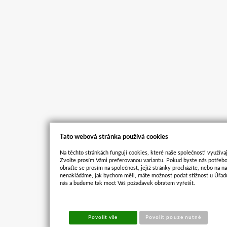
Tato webová stránka používá cookies
Na těchto stránkách fungují cookies, které naše společnosti využívaj
Zvolte prosím Vámi preferovanou variantu. Pokud byste nás potřebo
obraťte se prosím na společnost, jejíž stránky procházíte, nebo na 
nenakládáme, jak bychom měli, máte možnost podat stížnost u Úřadu
nás a budeme tak moct Váš požadavek obratem vyřešit.
Povolit vše
Povolit pouze nutné