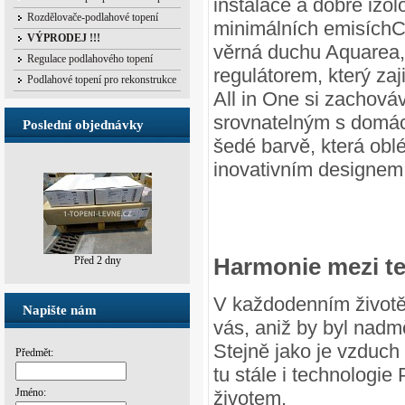
instalace a dobře izol
Rozdělovače-podlahové topení
minimálních emisíchC
VÝPRODEJ !!!
věrná duchu Aquarea,
Regulace podlahového topení
regulátorem, který zaj
Podlahové topení pro rekonstrukce
All in One si zachov
srovnatelným s domác
Poslední objednávky
šedé barvě, která obl
inovativním designem,
All 
Před 2 hodinami
Harmonie mezi t
V každodenním životě
Napište nám
vás, aniž by byl nad
Stejně jako je vzduch
Předmět:
tu stále i technologi
Jméno:
životem.