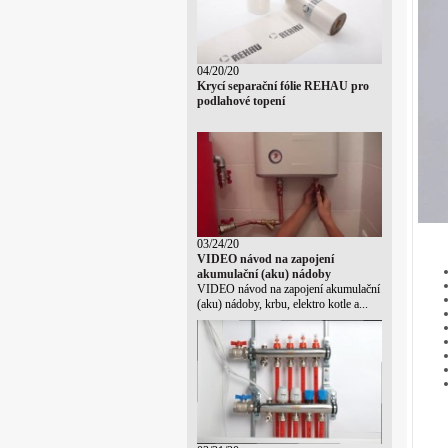
04/20/20
Krycí separační fólie REHAU pro
podlahové topení
03/24/20
VIDEO návod na zapojení
akumulační (aku) nádoby
VIDEO návod na zapojení akumulační
(aku) nádoby, krbu, elektro kotle a...