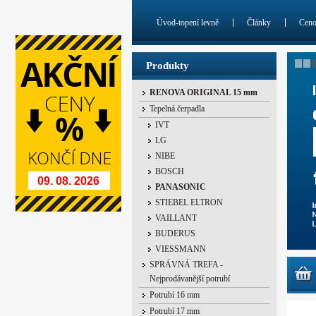
Úvod-topení levně
Články
Cen
Produkty
RENOVA ORIGINAL 15 mm
Tepelná čerpadla
IVT
LG
NIBE
BOSCH
09. 08. 2026
PANASONIC
STIEBEL ELTRON
VAILLANT
BUDERUS
VIESSMANN
SPRÁVNÁ TREFA -
Nejprodávanější potrubí
Potrubí 16 mm
Potrubí 17 mm