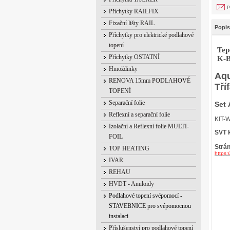
p
Příchytky RAILFIX
Fixační lišty RAIL
Popis
Příchytky pro elektrické podlahové
topení
Tep
Příchytky OSTATNÍ
K-
Hmoždinky
Aqu
RENOVA 15mm PODLAHOVÉ
Tří
TOPENÍ
Separační folie
Set 
Reflexní a separační folie
KIT-
Izolační a Reflexní folie MULTI-
SVT 
FOIL
Strá
TOP HEATING
https
IVAR
REHAU
HVDT - Anuloidy
Podlahové topení svépomocí -
STAVEBNICE pro svépomocnou
instalaci
Příslušenství pro podlahové topení