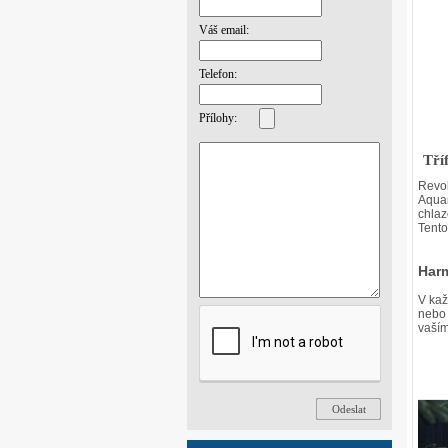
Váš email:
Telefon:
Přílohy:
Tří
Revol
Aquar
chlaz
Tento
Har
V kaž
nebo 
vaším