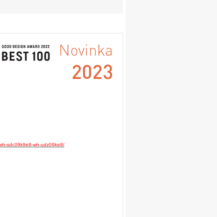
8-wh-sdc09k9e8-wh-udz09ke8/