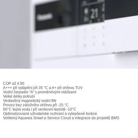
COP až 4,90
A+++ při vytápění při 35 °C a A+ při ohřevu TUV
Vodní čerpadlo "A" s proměnlivými otáčkami
Velké délky potrubí
Vestavěný magnetický vodní filtr
Provoz bez záložního ohřevu při -25 °C
60°C teplá voda i při venkovní teplotě -10°C
Optimalizované uživatelské rozhraní a vylepšené funkce
Volitelný Aquarea Smart a Service Cloud a integrace do projektů BMS