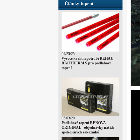
Články topení
04/25/25
Vysoce kvalitní potrubí REHAU
RAUTHERM S pro podlahové
topení
05/03/20
Podlahové topení RENOVA
ORIGINAL - objednávky našich
spokojených zákazníků