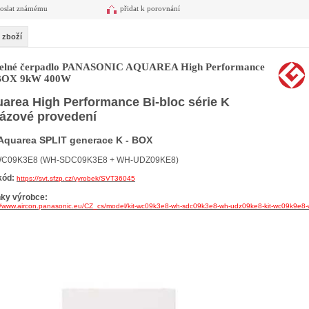
oslat známému
přidat k porovnání
 zboží
elné čerpadlo PANASONIC AQUAREA High Performance
BOX 9kW 400W
area High Performance Bi-bloc série K
fázové provedení
Aquarea SPLIT generace K - BOX
WC09K3E8 (WH-SDC09K3E8 + WH-UDZ09KE8)
kód:
https://svt.sfzp.cz/vyrobek/SVT36045
nky výrobce:
://www.aircon.panasonic.eu/CZ_cs/model/kit-wc09k3e8-wh-sdc09k3e8-wh-udz09ke8-kit-wc09k9e