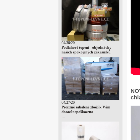
04/30/20
Podlahové topení - objednávky
našich spokojených zákazníků
NOV
chl
04/27/20
Precizně zabalené zboží k Vám
dorazí nepoškozeno
...