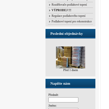
Rozdělovače-podlahové topení
VÝPRODEJ !!!
Regulace podlahového topení
Podlahové topení pro rekonstrukce
Poslední objednávky
Před 1 dnem
Napište nám
Předmět:
Jméno: