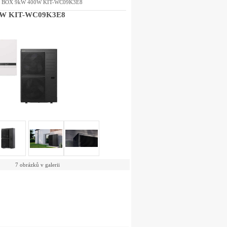
 - BOX 9kW 400W KIT-WC09K3E8
00W KIT-WC09K3E8
7 obrázků v galerii