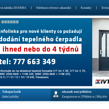
ová nabídka ZDARMA
Shlédnout reference zákazniků
Kontakty
Techni
Nákupní košík
zákazník není přihlášen
žádné položky
Zaregistrovat se
|
Přihlásit se
|
Můj účet