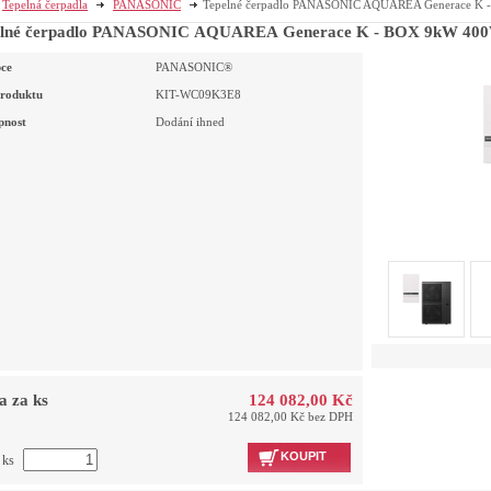
Tepelná čerpadla
PANASONIC
Tepelné čerpadlo PANASONIC AQUAREA Generace K
elné čerpadlo PANASONIC AQUAREA Generace K - BOX 9kW 4
ce
PANASONIC®
roduktu
KIT-WC09K3E8
pnost
Dodání ihned
a za ks
124 082,00 Kč
124 082,00 Kč bez DPH
KOUPIT
 ks