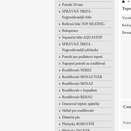
Potrubí 18 mm
Tep
SPRÁVNÁ TREFA -
Nejprodávanější fólie
Výrob
Reflexní fólie TOP HEATING
Kód p
Rekuperace
Dostu
Separační fólie AQUASTOP
SPRÁVNÁ TREFA -
Nejprodávanější příchytky
Potrubí pro podlahové topení
Napojení potrubí na rozdělovač
Rozdělovače NEREZ
Rozdělovače MOSAZ IVAR
Rozdělovače MOSAZ
Rozdělovače s čerpadlem
Rozdělovače REHAU
Omezovač teploty zpátečky
Cen
Skříně pro rozdělovače
Dilatační pás
Počet
Příchytky ROBUSTNÍ
Příchytka TACKER