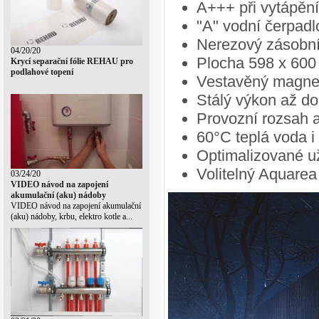
A+++ při vytápění
"A" vodní čerpadl
Nerezový zásobní
04/20/20
Plocha 598 x 600
Krycí separační fólie REHAU pro
podlahové topení
Vestavěný magneti
Stálý výkon až do
Provozní rozsah 
60°C teplá voda i
Optimalizované už
Volitelný Aquarea
03/24/20
VIDEO návod na zapojení
akumulační (aku) nádoby
VIDEO návod na zapojení akumulační
(aku) nádoby, krbu, elektro kotle a...