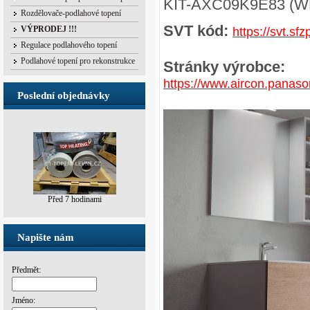
KIT-AXC09K9E83 (
Rozdělovače-podlahové topení
SVT kód:
https://svt.s
VÝPRODEJ !!!
Regulace podlahového topení
Podlahové topení pro rekonstrukce
Stránky výrobce:
https://www.aircon.panaso
Poslední objednávky
Před 7 hodinami
Před 43 min.
Napište nám
Předmět:
Jméno: