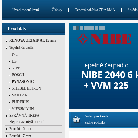
Úvod-topení levně
Články
Cenová nabídka ZDARMA
Shlédn
Produkty
RENOVA ORIGINAL 15 mm
Tepelná čerpadla
IVT
LG
NIBE
BOSCH
PANASONIC
STIEBEL ELTRON
VAILLANT
BUDERUS
VIESSMANN
SPRÁVNÁ TREFA -
Nákupní košík
Nejprodávanější potrubí
žádné položky
Potrubí 16 mm
Potrubí 17 mm