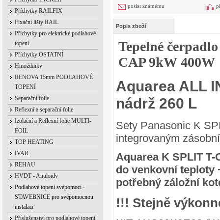
poslat známému
p
Příchytky RAILFIX
Fixační lišty RAIL
Popis zboží
Příchytky pro elektrické podlahové
Tepelné čerpa
topení
Příchytky OSTATNÍ
CAP 9kW 400W
Hmoždinky
RENOVA 15mm PODLAHOVÉ
Aquarea ALL I
TOPENÍ
nádrž 260 L
Separační folie
Reflexní a separační folie
Izolační a Reflexní folie MULTI-
Sety Panasonic K SPLI
FOIL
integrovaným zásobn
TOP HEATING
IVAR
Aquarea K SPLIT T-C
REHAU
do venkovní teploty −
HVDT - Anuloidy
potřebný záložní kot
Podlahové topení svépomocí -
STAVEBNICE pro svépomocnou
!!! Stejně výkon
instalaci
Příslušenství pro podlahové topení