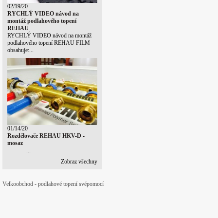
02/19/20
RYCHLÝ VIDEO návod na
montáž podlahového topení
REHAU
RYCHLÝ VIDEO návod na montáž
podlahového topení REHAU FILM
obsahuje:...
01/14/20
Rozdělovače REHAU HKV-D -
mosaz
...
Zobraz všechny
Velkoobchod - podlahové topení svépomocí