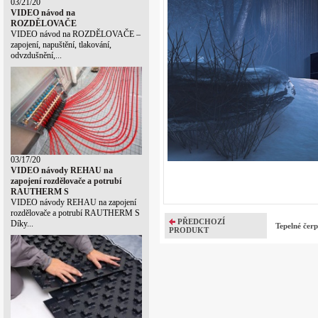
03/21/20
VIDEO návod na
ROZDĚLOVAČE
VIDEO návod na ROZDĚLOVAČE –
zapojení, napuštění, tlakování,
odvzdušnění,...
03/17/20
VIDEO návody REHAU na
zapojení rozdělovače a potrubí
RAUTHERM S
VIDEO návody REHAU na zapojení
rozdělovače a potrubí RAUTHERM S
PŘEDCHOZÍ
Díky...
Tepelné če
PRODUKT