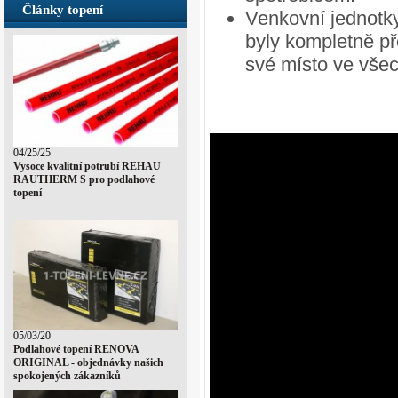
Články topení
Venkovní jednotky
byly kompletně př
své místo ve všec
04/25/25
Vysoce kvalitní potrubí REHAU
RAUTHERM S pro podlahové
topení
05/03/20
Podlahové topení RENOVA
ORIGINAL - objednávky našich
spokojených zákazníků