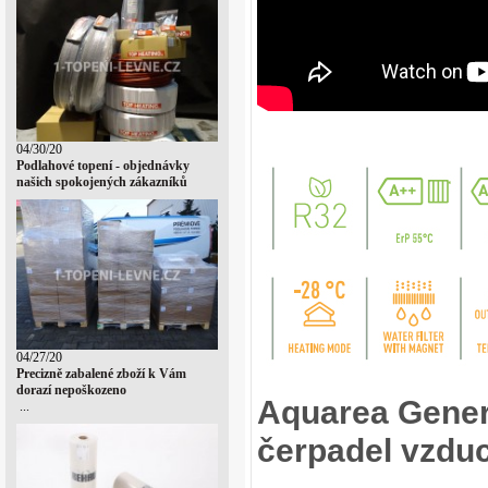
04/30/20
Podlahové topení - objednávky
našich spokojených zákazníků
04/27/20
Precizně zabalené zboží k Vám
dorazí nepoškozeno
Aquarea Gener
...
čerpadel vzdu