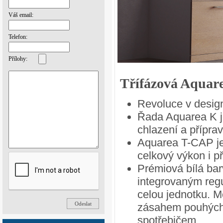
Váš email:
Telefon:
Přílohy:
Třífázová Aquar
Revoluce v designu
Řada Aquarea K j
chlazení a příprav
Aquarea T-CAP je
celkový výkon i p
Prémiová bílá ba
integrovaným regu
celou jednotku. M
zásahem pouhých
spotřebičem.