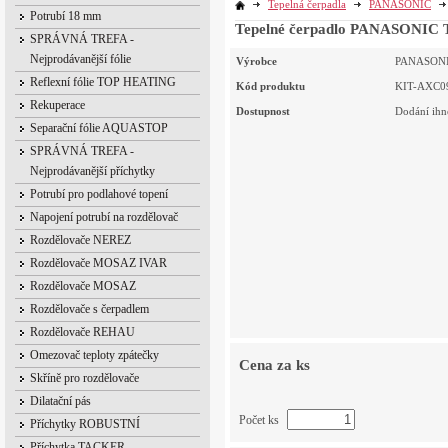
Tepelná čerpadla
PANASONIC
Potrubí 18 mm
Tepelné čerpadlo PANASONIC 
SPRÁVNÁ TREFA -
Nejprodávanější fólie
Výrobce
PANASON
Reflexní fólie TOP HEATING
Kód produktu
KIT-AXC0
Rekuperace
Dostupnost
Dodání ihn
Separační fólie AQUASTOP
SPRÁVNÁ TREFA -
Nejprodávanější příchytky
Potrubí pro podlahové topení
Napojení potrubí na rozdělovač
Rozdělovače NEREZ
Rozdělovače MOSAZ IVAR
Rozdělovače MOSAZ
Rozdělovače s čerpadlem
Rozdělovače REHAU
Omezovač teploty zpátečky
Cena za ks
Skříně pro rozdělovače
Dilatační pás
Počet ks
Příchytky ROBUSTNÍ
Příchytka TACKER