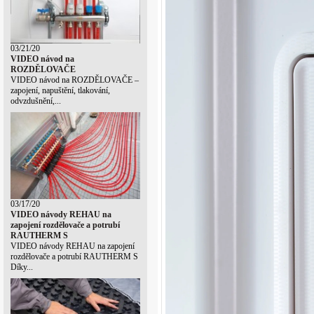
03/21/20
VIDEO návod na
ROZDĚLOVAČE
VIDEO návod na ROZDĚLOVAČE –
zapojení, napuštění, tlakování,
odvzdušnění,...
03/17/20
VIDEO návody REHAU na
zapojení rozdělovače a potrubí
RAUTHERM S
VIDEO návody REHAU na zapojení
rozdělovače a potrubí RAUTHERM S
Díky...