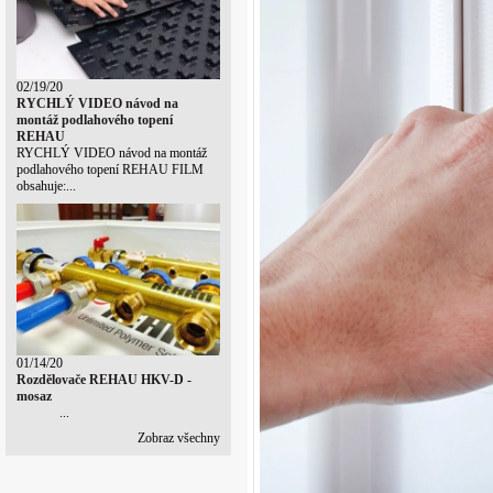
02/19/20
RYCHLÝ VIDEO návod na
montáž podlahového topení
REHAU
RYCHLÝ VIDEO návod na montáž
podlahového topení REHAU FILM
obsahuje:...
01/14/20
Rozdělovače REHAU HKV-D -
mosaz
...
Zobraz všechny