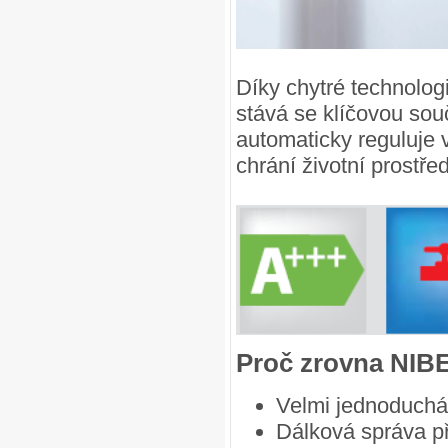
Díky chytré technologi
stává se klíčovou souč
automaticky reguluje v
chrání životní prostřed
Proč zrovna NIB
Velmi jednoduchá
Dálková správa p