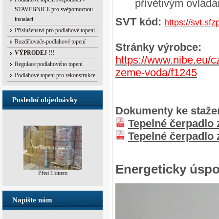
přívětivým ovlád
STAVEBNICE pro svépomocnou
instalaci
SVT kód:
https://svt.s
Příslušenství pro podlahové topení
Rozdělovače-podlahové topení
Stránky výrobce:
VÝPRODEJ !!!
https://www.nibe.eu/c
Regulace podlahového topení
zeme-voda/f1245
Podlahové topení pro rekonstrukce
Poslední objednávky
Dokumenty ke stažen
Tepelné čerpadlo
Tepelné čerpadlo
Energeticky úsp
Před 2 dny
Napište nám