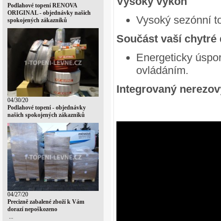
Vysoký výkon
Podlahové topení RENOVA
ORIGINAL - objednávky našich
Vysoký sezónní to
spokojených zákazníků
Součást vaší chytré
Energeticky úspor
ovládáním.
Integrovaný nerezový
04/30/20
Podlahové topení - objednávky
našich spokojených zákazníků
04/27/20
Precizně zabalené zboží k Vám
dorazí nepoškozeno
...