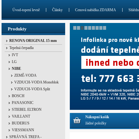
Úvod-topení levně
Články
Cenová nabídka ZDARMA
Shlédn
Produkty
RENOVA ORIGINAL 15 mm
Tepelná čerpadla
IVT
LG
NIBE
ZEMĚ-VODA
VZDUCH-VODA Monoblok
VZDUCH-VODA Split
BOSCH
PANASONIC
STIEBEL ELTRON
VAILLANT
Nákupní košík
BUDERUS
žádné položky
VIESSMANN
SPRÁVNÁ TREFA -