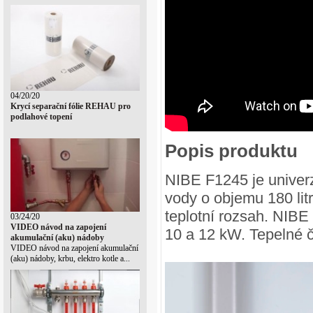
04/20/20
Krycí separační fólie REHAU pro
podlahové topení
Popis produktu
NIBE F1245 je univer
vody o objemu 180 li
teplotní rozsah. NIBE 
03/24/20
VIDEO návod na zapojení
10 a 12 kW. Tepelné 
akumulační (aku) nádoby
VIDEO návod na zapojení akumulační
(aku) nádoby, krbu, elektro kotle a...