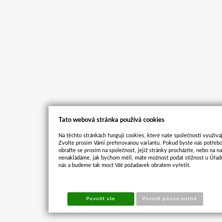
Tato webová stránka používá cookies
Na těchto stránkách fungují cookies, které naše společnosti využívaj
Zvolte prosím Vámi preferovanou variantu. Pokud byste nás potřebo
obraťte se prosím na společnost, jejíž stránky procházíte, nebo na 
nenakládáme, jak bychom měli, máte možnost podat stížnost u Úřadu
nás a budeme tak moct Váš požadavek obratem vyřešit.
Povolit vše
Povolit pouze nutné