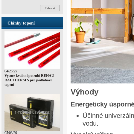
Články topení
04/25/25
Vysoce kvalitní potrubí REHAU
RAUTHERM S pro podlahové
topení
Výhody
Energeticky úsporné
Účinné univerzáln
vodu.
05/03/20