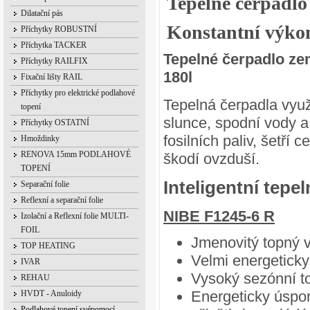
Tepelné čerpadl
Dilatační pás
Konstantní výko
Příchytky ROBUSTNÍ
Příchytka TACKER
Tepelné čerpadlo z
Příchytky RAILFIX
180l
Fixační lišty RAIL
Příchytky pro elektrické podlahové
Tepelná čerpadla využ
topení
slunce, spodní vody a
Příchytky OSTATNÍ
fosilních paliv, šetří
Hmoždinky
RENOVA 15mm PODLAHOVÉ
škodí ovzduší.
TOPENÍ
Inteligentní tepe
Separační folie
Reflexní a separační folie
NIBE F1245-6 R
Izolační a Reflexní folie MULTI-
FOIL
Jmenovitý topný 
TOP HEATING
Velmi energeticky
IVAR
Vysoký sezónní to
REHAU
Energeticky úspor
HVDT - Anuloidy
Podlahové topení svépomocí -