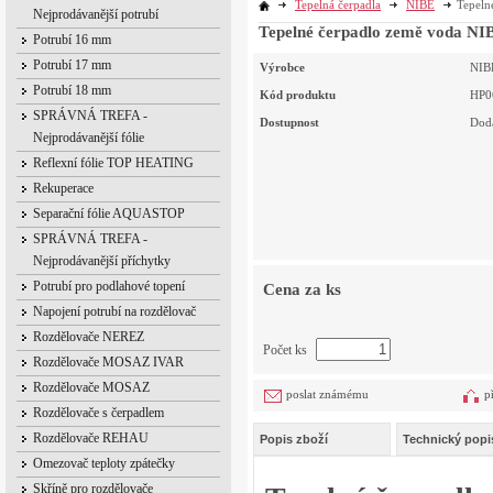
Tepelná čerpadla
NIBE
Tepeln
Nejprodávanější potrubí
Tepelné čerpadlo země voda NI
Potrubí 16 mm
Potrubí 17 mm
Výrobce
NIB
Potrubí 18 mm
Kód produktu
HP0
SPRÁVNÁ TREFA -
Dostupnost
Dodá
Nejprodávanější fólie
Reflexní fólie TOP HEATING
Rekuperace
Separační fólie AQUASTOP
SPRÁVNÁ TREFA -
Nejprodávanější příchytky
Potrubí pro podlahové topení
Cena za ks
Napojení potrubí na rozdělovač
Rozdělovače NEREZ
Počet ks
Rozdělovače MOSAZ IVAR
Rozdělovače MOSAZ
poslat známému
p
Rozdělovače s čerpadlem
Rozdělovače REHAU
Popis zboží
Technický popi
Omezovač teploty zpátečky
Skříně pro rozdělovače