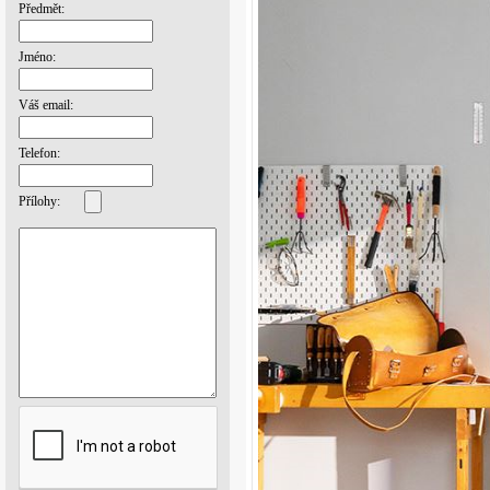
Předmět:
Jméno:
Váš email:
Telefon:
Přílohy: