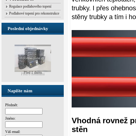
trubky. I přes ohebno
Regulace podlahového topení
Podlahové topení pro rekonstrukce
stěny trubky a tím i h
Poslední objednávky
Před 1 dnem
Napište nám
Předmět:
Vhodná rovnež pr
Jméno:
stěn
Váš email: