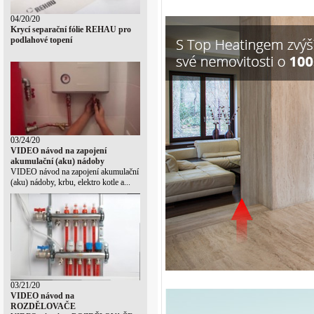
04/20/20
Krycí separační fólie REHAU pro
podlahové topení
03/24/20
VIDEO návod na zapojení
akumulační (aku) nádoby
VIDEO návod na zapojení akumulační
(aku) nádoby, krbu, elektro kotle a...
03/21/20
VIDEO návod na
ROZDĚLOVAČE