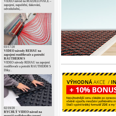
VIDEO návod na ROZDĚLOVAČE –
zapojení, napuštění, tlakování,
odvzdušnění,...
03/17/20
VIDEO návody REHAU na
zapojení rozdělovače a potrubí
RAUTHERM S
VIDEO návody REHAU na zapojení
rozdělovače a potrubí RAUTHERM S
Díky...
02/19/20
RYCHLÝ VIDEO návod na
montáž podlahového topení