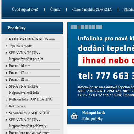
Úvod-topení levně
Články
Cenová nabídka ZDARMA
Shlédn
Produkty
RENOVA ORIGINAL 15 mm
Tepelná čerpadla
SPRÁVNÁ TREFA -
Nejprodávanější potrubí
Potrubí 16 mm
Potrubí 17 mm
Potrubí 18 mm
SPRÁVNÁ TREFA -
Nejprodávanější fólie
Reflexní fólie TOP HEATING
Rekuperace
Nákupní košík
Separační fólie AQUASTOP
žádné položky
SPRÁVNÁ TREFA -
Nejprodávanější příchytky
Potrubí pro podlahové topení