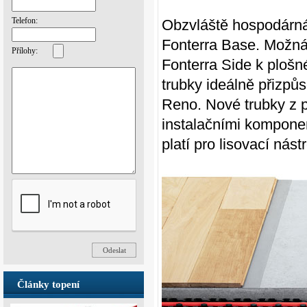
Telefon:
Obzvláště hospodárná
Fonterra Base. Možná
Přílohy:
Fonterra Side k ploš
trubky ideálně přizpů
Reno. Nové trubky z p
instalačními komponen
platí pro lisovací nástr
Články topení