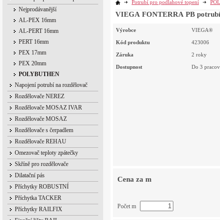
Potrubí pro podlahové topení
PO
Nejprodávanější
VIEGA FONTERRA PB potrubí
AL-PEX 16mm
Výrobce
VIEGA®
AL-PERT 16mm
PERT 16mm
Kód produktu
423006
PEX 17mm
Záruka
2 roky
PEX 20mm
Dostupnost
Do 3 pracov
POLYBUTHEN
Napojení potrubí na rozdělovač
Rozdělovače NEREZ
Rozdělovače MOSAZ IVAR
Rozdělovače MOSAZ
Rozdělovače s čerpadlem
Rozdělovače REHAU
Omezovač teploty zpátečky
Skříně pro rozdělovače
Dilatační pás
Cena za m
Příchytky ROBUSTNÍ
Příchytka TACKER
Počet m
Příchytky RAILFIX