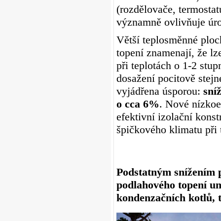
(rozdělovače, termostat
významně ovlivňuje úrov
Větší teplosměnné ploc
topení znamenají, že lz
při teplotách o 1-2 stu
dosažení pocitově stejn
vyjádřena úsporou:
sní
o cca 6%
. Nové nízkoe
efektivní izolační kons
špičkového klimatu při
Podstatným snížením pr
podlahového topení um
kondenzačních kotlů, t