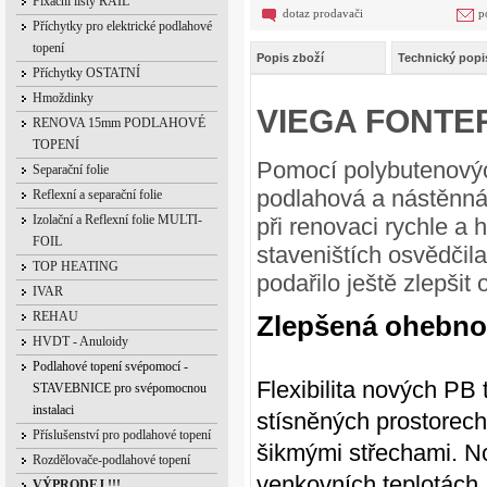
Fixační lišty RAIL
dotaz prodavači
p
Příchytky pro elektrické podlahové
topení
Popis zboží
Technický popi
Příchytky OSTATNÍ
Hmoždinky
VIEGA FONTER
RENOVA 15mm PODLAHOVÉ
TOPENÍ
Pomocí polybutenových
Separační folie
podlahová a nástěnná 
Reflexní a separační folie
Izolační a Reflexní folie MULTI-
při renovaci rychle a
FOIL
staveništích osvědčila
TOP HEATING
podařilo ještě zlepšit
IVAR
REHAU
Zlepšená ohebnos
HVDT - Anuloidy
Podlahové topení svépomocí -
Flexibilita nových PB 
STAVEBNICE pro svépomocnou
instalaci
stísněných prostorech
Příslušenství pro podlahové topení
šikmými střechami. No
Rozdělovače-podlahové topení
venkovních teplotách,
VÝPRODEJ !!!