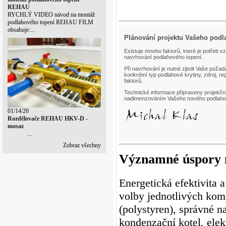
REHAU
RYCHLÝ VIDEO návod na montáž
podlahového topení REHAU FILM
obsahuje:...
Plánování projektu Vašeho podl
Existuje mnoho faktorů, které je potřeb vz
navrhování podlahového topení.
Při navrhování je nutné zjistit Vaše poža
konkrétní typ podlahové krytiny, zdroj, re
faktorů.
Technické informace připraveny projek
nadimenzováním Vašeho nového podlahov
01/14/20
Rozdělovače REHAU HKV-D -
mosaz
...
Zobraz všechny
Významné úspory n
Energetická efektivita 
volby jednotlivých komp
(polystyren), správné n
kondenzační kotel, elek