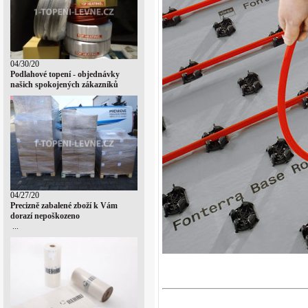
04/30/20
Podlahové topení - objednávky
našich spokojených zákazníků
04/27/20
Precizně zabalené zboží k Vám
dorazí nepoškozeno
...