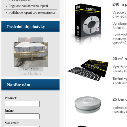
240 m 
Regulace podlahového topení
Podlahové topení pro rekonstrukce
Vysoce v
díky jedi
Vysokopev
Poslední objednávky
funkčníh
Extrémně 
efektivit
vytápění.
2
20 m
s
Vyztužujíc
Před 2 dny
výztuhy ko
Továrně v
s podklad
Napište nám
Předmět:
25 bm d
Perforovan
Jméno:
mazaniny (
Váš email: