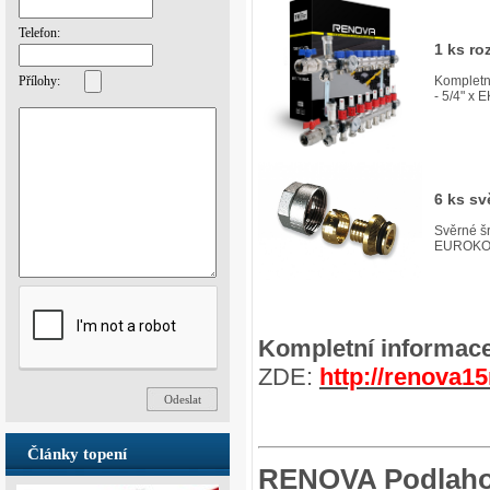
Telefon:
1 ks r
Přílohy:
Kompletn
- 5/4" x E
6 ks s
Svěrné 
EUROKON
Kompletní informac
ZDE:
http://renova1
Články topení
RENOVA Podlahov