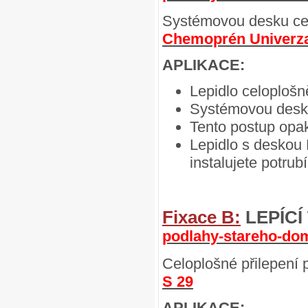
Systémovou desku cel
Chemoprén Univerz
APLIKACE:
Lepidlo celoplošn
Systémovou desku 
Tento postup opak
Lepidlo s deskou
instalujete potr
Fixace B:
LEPÍC
podlahy-stareho-do
Celoplošné přilepení 
S 29
APLIKACE: