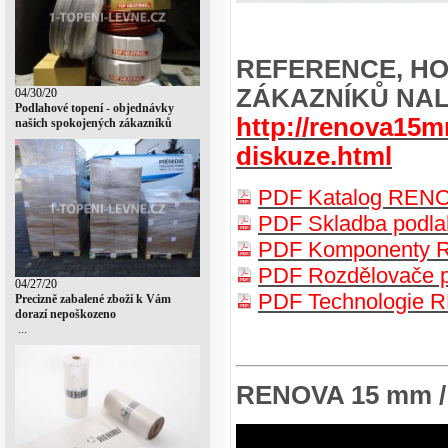
REFERENCE, HO
ZÁKAZNÍKŮ NAL
04/30/20
Podlahové topení - objednávky
http://renova15m
našich spokojených zákazníků
diskuze.html
PDF Katalog RENO
PDF Skladba podl
PDF Komponenty R
PDF Rozdělovače p
04/27/20
PDF Technologie 
Precizně zabalené zboží k Vám
dorazí nepoškozeno
...
RENOVA 15 mm / 