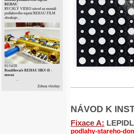
REHAU
RYCHLÝ VIDEO návod na montáž
podlahového topení REHAU FILM
obsahuje:...
01/14/20
Rozdělovače REHAU HKV-D -
mosaz
...
Zobraz všechny
NÁVOD K INST
Fixace A:
LEPID
podlahy-stareho-do