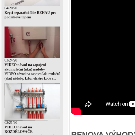
04/20/20
Krycí separační fólie REHAU pro
podlahové topení
03/24/20
VIDEO návod na zapojení
akumulační (aku) nádoby
VIDEO návod na zapojení akumulační
(aku) nádoby, krbu, elektro kotle a...
03/21/20
VIDEO návod na
ROZDĚLOVAČE
RENOVA VÝHOD