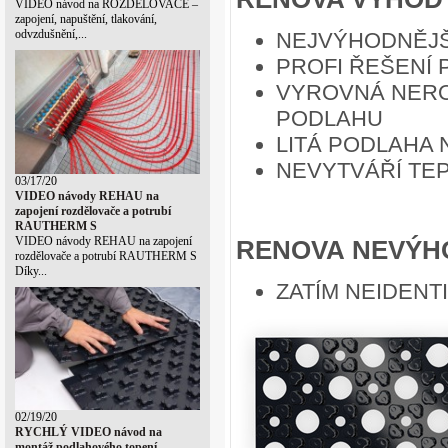
VIDEO návod na ROZDĚLOVAČE –
zapojení, napuštění, tlakování,
odvzdušnění,...
NEJVÝHODNĚJŠ
PROFI ŘEŠENÍ
VYROVNÁ NERO
PODLAHU
LITÁ PODLAHA
NEVYTVÁŘÍ TE
03/17/20
VIDEO návody REHAU na
zapojení rozdělovače a potrubí
RAUTHERM S
VIDEO návody REHAU na zapojení
RENOVA
NEVÝH
rozdělovače a potrubí RAUTHERM S
Díky...
ZATÍM NEIDENT
02/19/20
RYCHLÝ VIDEO návod na
montáž podlahového topení