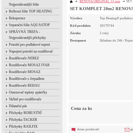
RENOVA ORIGINAL 15 mm
SET 
Nejprodávanější fólie
SET KOMPLET 20m2 RENOVA OR
Reflexní fólie TOP HEATING
Rekuperace
Výrobce
Top Heating® podlahov
Separační fólie AQUASTOP
Kód produktu
20170744
SPRÁVNÁ TREFA -
Záruka
2 roky
Nejprodávanější příchytky
Dostupnost
Skladem do 24h / Poptej
Potrubí pro podlahové topení
Napojení potrubí na rozdělovač
Rozdělovače NEREZ
Rozdělovače MOSAZ IVAR
Rozdělovače MOSAZ
Rozdělovače s čerpadlem
Rozdělovače REHAU
Omezovač teploty zpátečky
Skříně pro rozdělovače
Dilatační pás
Cena za ks
Příchytky ROBUSTNÍ
Příchytka TACKER
Příchytky RAILFIX
dotaz prodavači
p