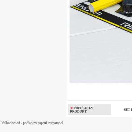
PŘEDCHOZÍ
SET 
PRODUKT
Velkoobchod - podlahové topení svépomocí