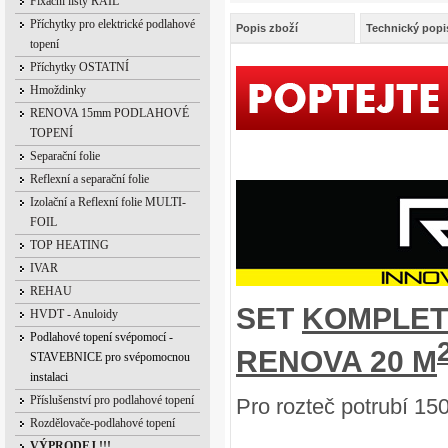
Fixační lišty RAIL
Příchytky pro elektrické podlahové
Popis zboží
Technický popi
topení
Příchytky OSTATNÍ
Hmoždinky
RENOVA 15mm PODLAHOVÉ
TOPENÍ
Separační folie
Reflexní a separační folie
Izolační a Reflexní folie MULTI-
FOIL
TOP HEATING
IVAR
REHAU
SET
KOMPLET
HVDT - Anuloidy
Podlahové topení svépomocí -
RENOVA 20 M
STAVEBNICE pro svépomocnou
instalaci
Příslušenství pro podlahové topení
Pro rozteč potrubí 1
Rozdělovače-podlahové topení
VÝPRODEJ !!!