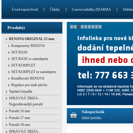
Úvod-topení levně
Články
Cenová nabídka ZDARMA
Shlédn
Produkty
RENOVA ORIGINAL 15 mm
Komponenty RENOVA
SET BASE
SET BASE se samolepem
SET KOMPLET
SET KOMPLET se samolepem
Rozdělovače RENOVA
Regulace pro malé plochy
Tepelná čerpadla
SPRÁVNÁ TREFA -
Nejprodávanější potrubí
Potrubí 16 mm
Nákupní košík
Potrubí 17 mm
žádné položky
Potrubí 18 mm
SPRÁVNÁ TREFA -