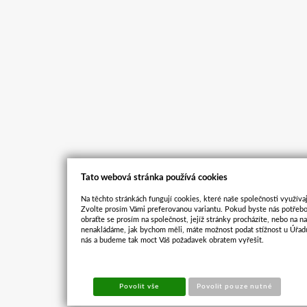
Tato webová stránka používá cookies
Na těchto stránkách fungují cookies, které naše společnosti využívaj
Zvolte prosím Vámi preferovanou variantu. Pokud byste nás potřebo
obraťte se prosím na společnost, jejíž stránky procházíte, nebo na 
nenakládáme, jak bychom měli, máte možnost podat stížnost u Úřadu
nás a budeme tak moct Váš požadavek obratem vyřešit.
Povolit vše
Povolit pouze nutné