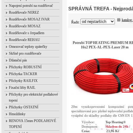
Napojení potrubí na rozdělovač
SPRÁVNÁ TREFA - Nejprodáv
Rozdělovače NEREZ
Rozdělovače MOSAZ IVAR
katalog
Řadit:
Rozdělovače MOSAZ
Rozdělovače s čerpadlem
Rozdělovače REHAU
Potrubí TOP HEATING PREMIUM R
Omezovač teploty zpátečky
16x2 PEX-AL-PEX-Laser 20 m
Skříně pro rozdělovače
Dilatační pás
Příchytky ROBUSTNÍ
Příchytka TACKER
Příchytky RAILFIX
Fixační lišty RAIL
Příchytky pro elektrické podlahové
topení
20m vysokopevnostní kompozitní potr
Příchytky OSTATNÍ
specializované pro plošné teplovodní podla
Hmoždinky
vytápění do skladby podlahy dle CSN EN 
/ DIN 18560)
RENOVA 15mm PODLAHOVÉ
Výrobce:
Top Heating®
podlahové topení
Dostupnost:
Skladem do 24h /
TOPENÍ
osobní odběr Praha, Hranice ihned
Cena:
23,96 Kč