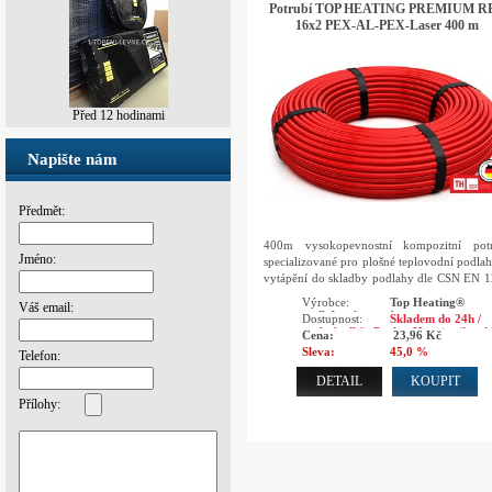
Potrubí TOP HEATING PREMIUM R
16x2 PEX-AL-PEX-Laser 400 m
Před 1 dnem
Před 12 hodinami
Napište nám
Předmět:
400m vysokopevnostní kompozitní potr
Jméno:
specializované pro plošné teplovodní podla
vytápění do skladby podlahy dle CSN EN 
/ DIN 18560)
Výrobce:
Top Heating®
Váš email:
podlahové topení
Dostupnost:
Skladem do 24h /
osobní odběr Praha, Hranice ihned
Cena:
23,96 Kč
Sleva:
45,0 %
Telefon:
DETAIL
KOUPIT
Přílohy: