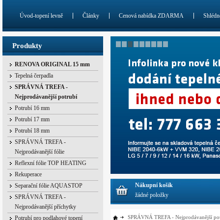
Úvod-topení levně
Články
Cenová nabídka ZDARMA
Shlédn
Produkty
RENOVA ORIGINAL 15 mm
Tepelná čerpadla
SPRÁVNÁ TREFA -
Nejprodávanější potrubí
Potrubí 16 mm
Potrubí 17 mm
Potrubí 18 mm
SPRÁVNÁ TREFA -
Nejprodávanější fólie
Reflexní fólie TOP HEATING
Rekuperace
Nákupní košík
Separační fólie AQUASTOP
žádné položky
SPRÁVNÁ TREFA -
Nejprodávanější příchytky
SPRÁVNÁ TREFA - Nejprodávanější pot
Potrubí pro podlahové topení