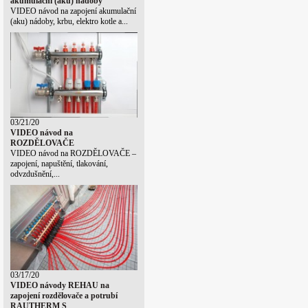
akumulační (aku) nádoby
VIDEO návod na zapojení akumulační
(aku) nádoby, krbu, elektro kotle a...
03/21/20
VIDEO návod na
ROZDĚLOVAČE
VIDEO návod na ROZDĚLOVAČE –
zapojení, napuštění, tlakování,
odvzdušnění,...
03/17/20
VIDEO návody REHAU na
zapojení rozdělovače a potrubí
RAUTHERM S