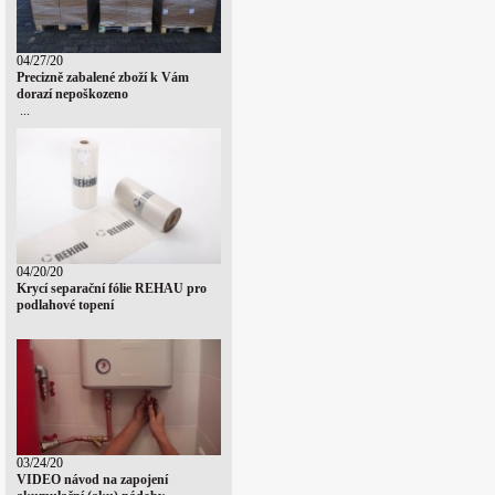
04/27/20
Precizně zabalené zboží k Vám
dorazí nepoškozeno
...
04/20/20
Krycí separační fólie REHAU pro
podlahové topení
03/24/20
VIDEO návod na zapojení